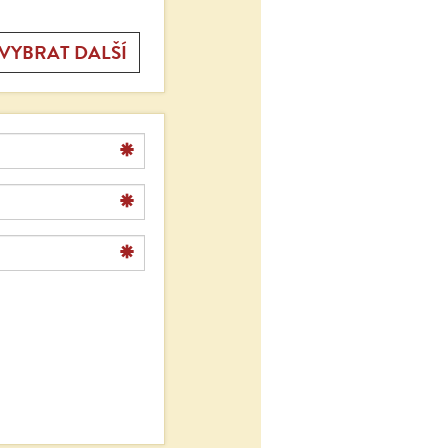
*
*
*