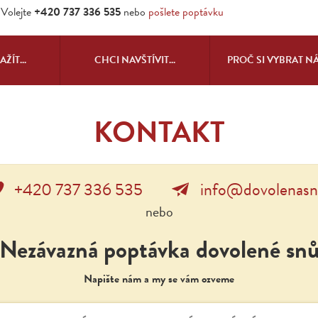
Volejte
+420 737 336 535
nebo
pošlete poptávku
ŽÍT...
CHCI NAVŠTÍVIT...
PROČ SI VYBRAT N
KONTAKT
+420 737 336 535
info@dovolenasn
nebo
Nezávazná poptávka dovolené sn
Napište nám a my se vám ozveme