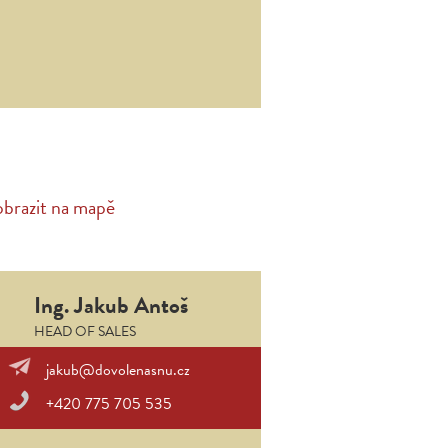
obrazit na mapě
Ing. Jakub Antoš
HEAD OF SALES
jakub@dovolenasnu.cz
+420 775 705 535