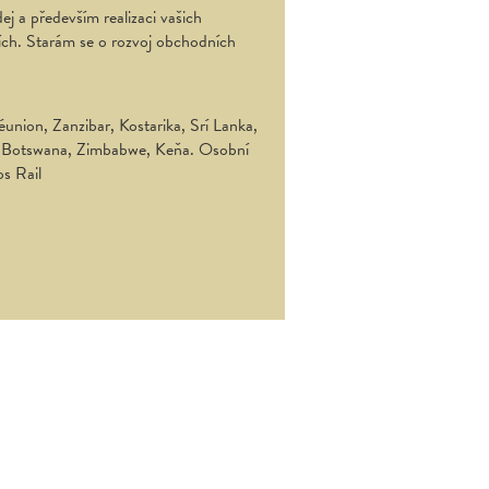
ej a především realizaci vašich
ích. Starám se o rozvoj obchodních
union, Zanzibar, Kostarika, Srí Lanka,
ka, Botswana, Zimbabwe, Keňa. Osobní
os Rail