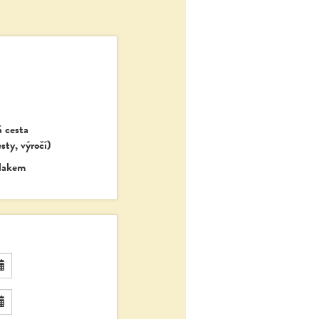
 cesta
sty, výročí)
lakem