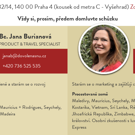
32/14, 140 00 Praha 4 (kousek od metra C - Vyšehrad)
Z
Vždy si, prosím, předem domluvte schůzku
Bc. Jana Burianová
PRODUCT & TRAVEL SPECIALIST
janab@dovolenasnu.cz
+420 736 525 535
ené a starám se o rozvoj
Starám se o marketing a zajišťuji 
Procestované země
Maledivy, Mauricius, Seychely, Ma
 Mauricius + Rodrigues, Seychely,
Kostarika, Vietnam, Srí Lanka, R
, Madeira
Jihoafrická Republika, Zimbabwe
království. Osobní zkušenosti s l
Express