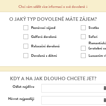
Chci vám sdělit více informací o své dovolené ↓
O JAKÝ TYP DOVOLENÉ MÁTE ZÁJEM?
Poznávací zájezd
Svatba
Golfová dovolená
Safari
Romantická
Relaxační dovolená
(svatební ce
Dovolená s dětmi
Luxusním v
KDY A NA JAK DLOUHO CHCETE JET?
Odlet nejdříve
Návrat nejpozději