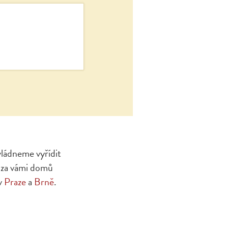
vládneme vyřídit
ž za vámi domů
 v
Praze
a
Brně
.