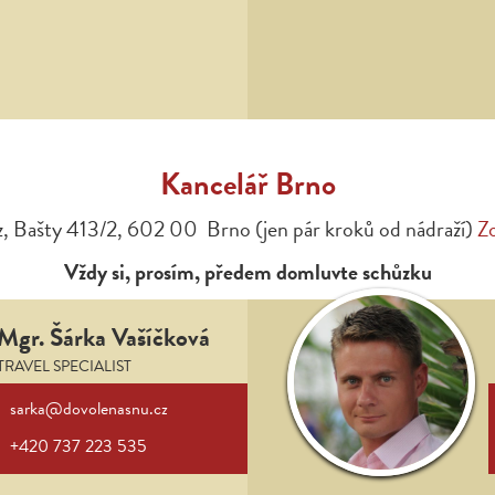
Kancelář Brno
, Bašty 413/2, 602 00 Brno (jen pár kroků od nádraží)
Z
Vždy si, prosím, předem domluvte schůzku
Mgr. Šárka Vašíčková
TRAVEL SPECIALIST
sarka@dovolenasnu.cz
+420 737 223 535