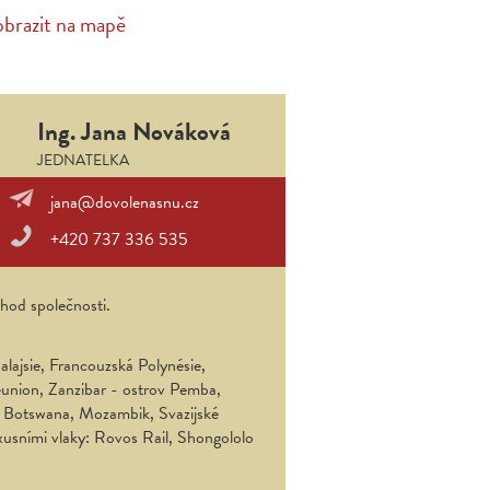
obrazit na mapě
Ing. Jana Nováková
JEDNATELKA
jana@dovolenasnu.cz
+420 737 336 535
chod společnosti.
lajsie, Francouzská Polynésie,
éunion, Zanzibar - ostrov Pemba,
, Botswana, Mozambik, Svazijské
uxusními vlaky: Rovos Rail, Shongololo