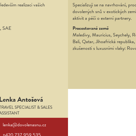
ředevším realizaci vašich
Specializuji se na navrhování, prod
dovolených snů v exotických zem
aktivit a péči o externí partnery.
e, SAE
Procestované země
Maledivy, Mauricius, Seychely, Ré
Bali, Qatar, Jihoafrická republi
zkušenosti s luxusními vlaky: Rov
Lenka Antošová
TRAVEL SPECIALIST & SALES
ASSISTANT
lenka@dovolenasnu.cz
+420 737 959 535