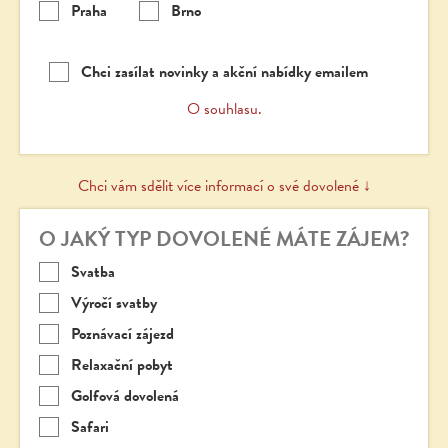
Praha
Brno
Chci zasílat novinky a akční nabídky emailem
O souhlasu.
Chci vám sdělit více informací o své dovolené ↓
O JAKÝ TYP DOVOLENÉ MÁTE ZÁJEM?
Svatba
Výročí svatby
Poznávací zájezd
Relaxační pobyt
Golfová dovolená
Safari