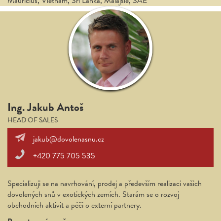
Mauricius, Vietnam, Srí Lanka, Malajsie, SAE
Ing. Jakub Antoš
HEAD OF SALES
jakub@dovolenasnu.cz
+420 775 705 535
Specializuji se na navrhování, prodej a především realizaci vašich
dovolených snů v exotických zemích. Starám se o rozvoj
obchodních aktivit a péči o externí partnery.