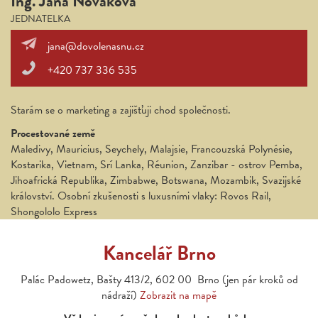
Ing. Jana Nováková
JEDNATELKA
jana@dovolenasnu.cz
+420 737 336 535
Starám se o marketing a zajišťuji chod společnosti.
Procestované země
Maledivy, Mauricius, Seychely, Malajsie, Francouzská Polynésie,
Kostarika, Vietnam, Srí Lanka, Réunion, Zanzibar - ostrov Pemba,
Jihoafrická Republika, Zimbabwe, Botswana, Mozambik, Svazijské
království. Osobní zkušenosti s luxusními vlaky: Rovos Rail,
Shongololo Express
Kancelář Brno
Palác Padowetz, Bašty 413/2, 602 00 Brno (jen pár kroků od
nádraží)
Zobrazit na mapě