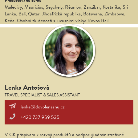
Procestované země
Maledivy, Mauricius, Seychely, Réunion, Zanzibar, Kostarika, Srí
Lanka, Bali, Qatar, Jihoafrická republika, Botswana, Zimbabwe,
Keňa. Osobní zkušenosti s luxusními vlaky: Rovos Rail
Lenka Antošová
TRAVEL SPECIALIST & SALES ASSISTANT
lenka@dovolenasnu.cz
+420 737 959 535
V CK přispívám k rozvoji produktů a podporuji administrativně