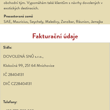
obchodní tým. Vypomáhám také klientům s návrhy dovolených v
exotických destinacích.
Procestované země
SAE, Mauricius, Seychely, Maledivy, Zanzibar, Réunion, Jamajka
Fakturační údaje
Sídlo:
DOVOLENÁ SNŮ s.r.o.,
Klokočná 99, 251 64 Mnichovice
IČ 28404131
DIČ CZ28404131
Telefony: