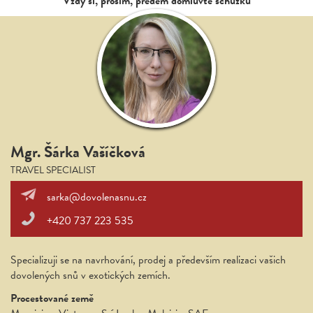
Vždy si, prosím, předem domluvte schůzku
Mgr. Šárka Vašíčková
TRAVEL SPECIALIST
sarka@dovolenasnu.cz
+420 737 223 535
Specializuji se na navrhování, prodej a především realizaci vašich
dovolených snů v exotických zemích.
Procestované země