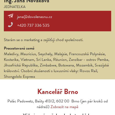
Ing. Jana Nováková
JEDNATELKA
jana@dovolenasnu.cz
+420 737 336 535
Starám se o marketing a zajišťuji chod společnosti.
Procestované země
Maledivy, Mauricius, Seychely, Malajsie, Francouzská Polynésie,
Kostarika, Vietnam, Srí Lanka, Réunion, Zanzibar - ostrov Pemba,
Jihoafrická Republika, Zimbabwe, Botswana, Mozambik, Svazijské
království. Osobní zkušenosti s luxusními vlaky: Rovos Rail,
Shongololo Express
Kancelář Brno
Palác Padowetz, Bašty 413/2, 602 00 Brno (jen pár kroků od
nádraží)
Zobrazit na mapě