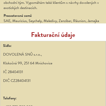
obchodní tým. Vypomáhám také klientům s návrhy dovolených v
exotických destinacích.
Procestované země
SAE, Mauricius, Seychely, Maledivy, Zanzibar, Réunion, Jamajka
Fakturační údaje
Sídlo:
DOVOLENÁ SNŮ s.r.o.,
Klokočná 99, 251 64 Mnichovice
IČ 28404131
DIČ CZ28404131
Telefony: