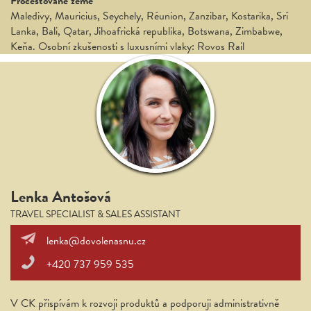
Procestované země
Maledivy, Mauricius, Seychely, Réunion, Zanzibar, Kostarika, Srí
Lanka, Bali, Qatar, Jihoafrická republika, Botswana, Zimbabwe,
Keňa. Osobní zkušenosti s luxusními vlaky: Rovos Rail
Lenka Antošová
TRAVEL SPECIALIST & SALES ASSISTANT
lenka@dovolenasnu.cz
+420 737 959 535
V CK přispívám k rozvoji produktů a podporuji administrativně