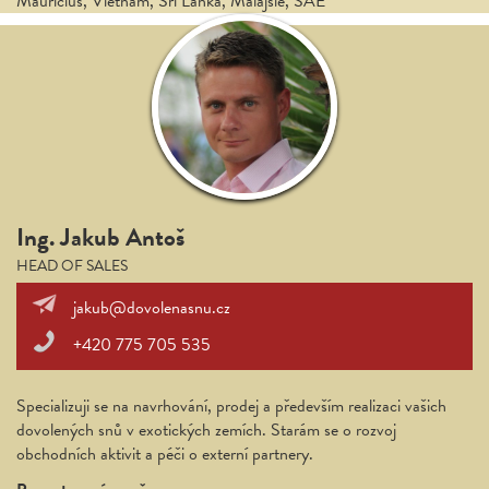
Mauricius, Vietnam, Srí Lanka, Malajsie, SAE
Ing. Jakub Antoš
HEAD OF SALES
jakub@dovolenasnu.cz
+420 775 705 535
Specializuji se na navrhování, prodej a především realizaci vašich
dovolených snů v exotických zemích. Starám se o rozvoj
obchodních aktivit a péči o externí partnery.