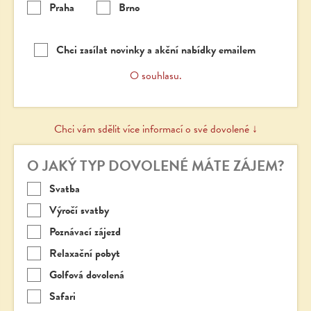
Praha
Brno
Chci zasílat novinky a akční nabídky emailem
O souhlasu.
Chci vám sdělit více informací o své dovolené ↓
O JAKÝ TYP DOVOLENÉ MÁTE ZÁJEM?
Svatba
Výročí svatby
Poznávací zájezd
Relaxační pobyt
Golfová dovolená
Safari