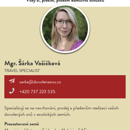
Vždy si, prosím, předem domluvte schůzku
Mgr. Šárka Vašíčková
TRAVEL SPECIALIST
sarka@dovolenasnu.cz
+420 737 223 535
Specializuji se na navrhování, prodej a především realizaci vašich
dovolených snů v exotických zemích.
Procestované země