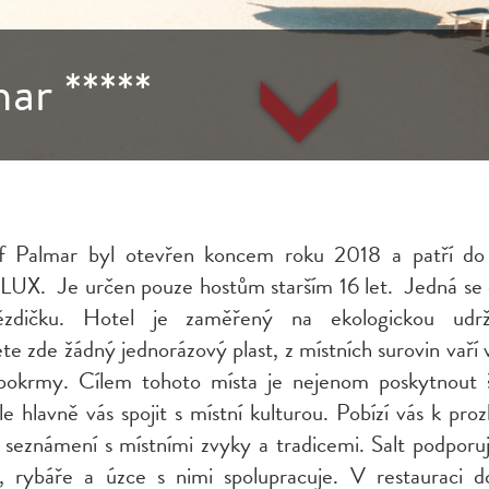
ar *****
 Palmar byl otevřen koncem roku 2018 a patří do
 LUX. Je určen pouze hostům starším 16 let. Jedná se o
ězdičku. Hotel je zaměřený na ekologickou udržit
e zde žádný jednorázový plast, z místních surovin vaří
pokrmy. Cílem tohoto místa je nejenom poskytnout 
ale hlavně vás spojit s místní kulturou. Pobízí vás k pr
, seznámení s místními zvyky a tradicemi. Salt podporuj
, rybáře a úzce s nimi spolupracuje. V restauraci d