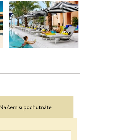
Na čem si pochutnáte