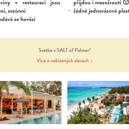
oviny v restauraci jsou
přijdou i masožrouti 🙂
ní, sezónní
žádné jednorázové plas
odává se hovězí
Svatba v SALT of Palmar!
Více o nabízených slevách ↓