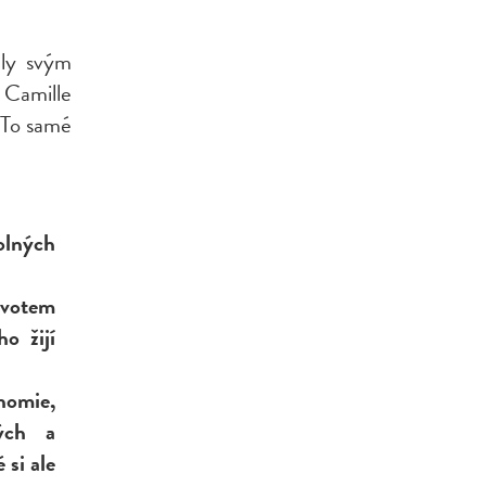
ely svým
 Camille
. To samé
olných
ivotem
o žijí
omie,
kých a
 si ale