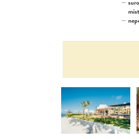
sur
míst
nep