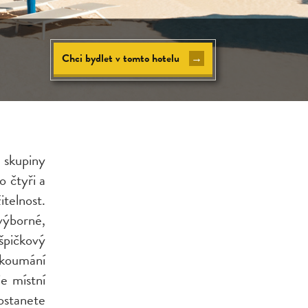
Chci bydlet v tomto hotelu
→
 skupiny
 čtyři a
elnost.
 výborné,
špičkový
ozkoumání
e místní
ostanete