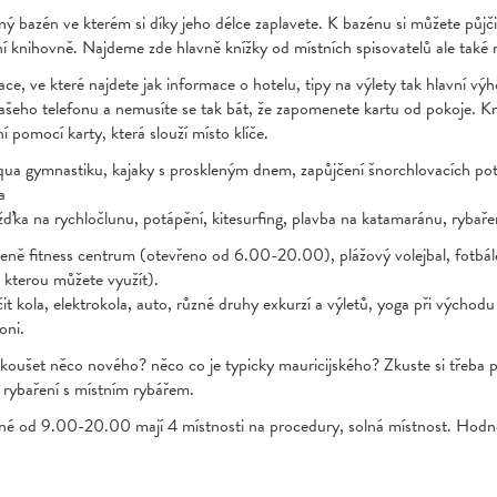
ný bazén ve kterém si díky jeho délce zaplavete. K bazénu si můžete půjč
ní knihovně. Najdeme zde hlavně knížky od místních spisovatelů ale také
ace, ve které najdete jak informace o hotelu, tipy na výlety tak hlavní výh
šeho telefonu a nemusíte se tak bát, že zapomenete kartu od pokoje. Kr
pomocí karty, která slouží místo klíče.
qua gymnastiku, kajaky s proskleným dnem, zapůjčení šnorchlovacích pot
a
žďka na rychločlunu, potápění, kitesurfing, plavba na katamaránu, rybařen
ceně fitness centrum (otevřeno od 6.00-20.00), plážový volejbal, fotbále
 kterou můžete využít).
it kola, elektrokola, auto, různé druhy exkurzí a výletů, yoga při východu 
oni.
koušet něco nového? něco co je typicky mauricijského? Zkuste si třeba p
 rybaření s místním rybářem.
né od 9.00-20.00 mají 4 místnosti na procedury, solná místnost. Hodně 