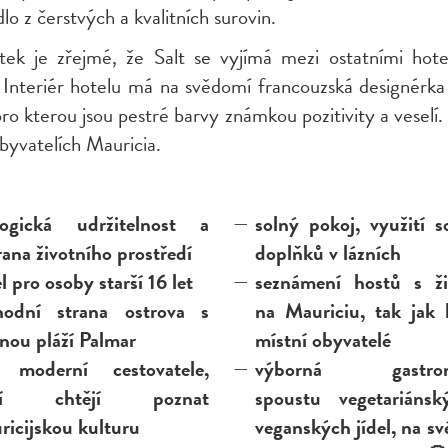
dlo z čerstvých a kvalitních surovin.
otek je zřejmé, že Salt se vyjímá mezi ostatními hot
 Interiér hotelu má na svědomí francouzská designérka
ro kterou jsou pestré barvy známkou pozitivity a veselí
 obyvatelích Mauricia.
logická udržitelnost a
solný pokoj, využití s
ana životního prostředí
doplňků v lázních
l pro osoby starší 16 let
seznámení hostů s ž
hodní strana ostrova s
na Mauriciu, tak jak h
nou pláží Palmar
místní obyvatelé
 moderní cestovatele,
výborná gastron
eří chtějí poznat
spoustu vegetariáns
icijskou kulturu
veganských jídel, na své