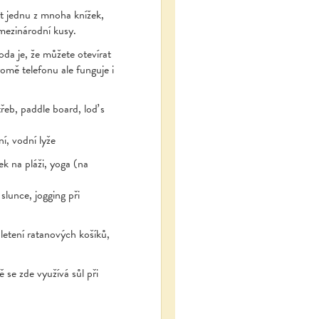
it jednu z mnoha knížek,
 mezinárodní kusy.
oda je, že můžete otevírat
omě telefonu ale funguje i
řeb, paddle board, loď s
í, vodní lyže
k na pláži, yoga (na
slunce, jogging při
letení ratanových košíků,
se zde využívá sůl při