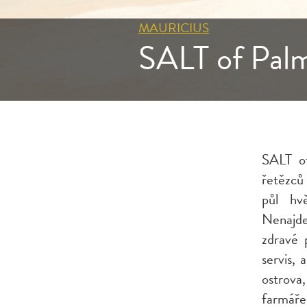
MAURICIUS
SALT of Palm
SALT of
řetězců
půl hv
Nenajdet
zdravé 
servis, 
ostrova
farmáře