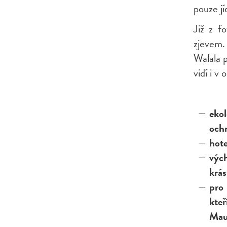
pouze jí
Již z f
zjevem.
Walala p
vidí i v
eko
ochr
hote
výc
krás
pro
kt
Maur