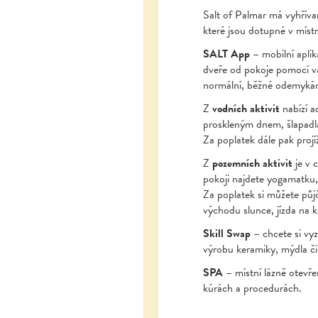
Salt of Palmar má vyhříva
které jsou dotupné v míst
SALT App
– mobilní aplik
dveře od pokoje pomocí va
normální, běžné odemykání 
Z
vodních aktivit
nabízí a
proskleným dnem, šlapadl
Za poplatek dále pak projí
Z
pozemních aktivit
je v 
pokoji najdete yogamatku,
Za poplatek si můžete půjč
východu slunce, jízda na k
Skill Swap
– chcete si vyz
výrobu keramiky, mýdla či
SPA
– místní lázně otevře
kúrách a procedurách.