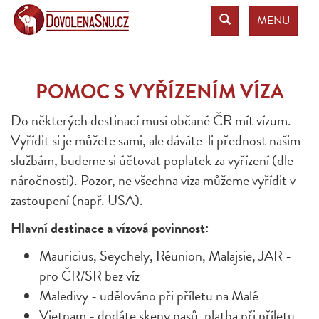
MENU
POMOC S VYŘÍZENÍM VÍZA
Do některých destinací musí občané ČR mít vízum.
Vyřídit si je můžete sami, ale dáváte-li přednost našim
službám, budeme si účtovat poplatek za vyřízení (dle
náročnosti). Pozor, ne všechna víza můžeme vyřídit v
zastoupení (např. USA).
Hlavní destinace a vízová povinnost:
Mauricius, Seychely, Réunion, Malajsie, JAR -
pro ČR/SR bez víz
Maledivy - udělováno při příletu na Malé
Vietnam - dodáte skeny pasů, platba při příletu