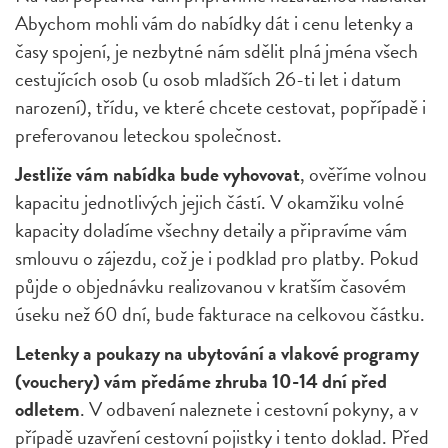
Abychom mohli vám do nabídky dát i cenu letenky a
časy spojení, je nezbytné nám sdělit plná jména všech
cestujících osob (u osob mladších 26-ti let i datum
narození), třídu, ve které chcete cestovat, popřípadě i
preferovanou leteckou společnost.
Jestliže vám nabídka bude vyhovovat
, ověříme volnou
kapacitu jednotlivých jejich částí. V okamžiku volné
kapacity doladíme všechny detaily a připravíme vám
smlouvu o zájezdu, což je i podklad pro platby. Pokud
půjde o objednávku realizovanou v kratším časovém
úseku než 60 dní, bude fakturace na celkovou částku.
Letenky a poukazy na ubytování a vlakové programy
(vouchery) vám předáme zhruba 10-14 dní před
odletem
. V odbavení naleznete i cestovní pokyny, a v
případě uzavření cestovní pojistky i tento doklad. Před