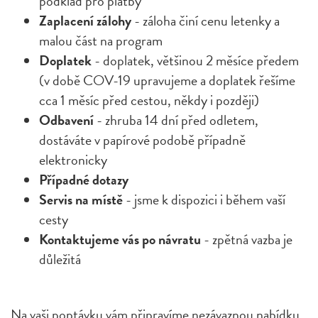
podklad pro platby
Zaplacení zálohy
- záloha činí cenu letenky a
malou část na program
Doplatek
- doplatek, většinou 2 měsíce předem
(v době COV-19 upravujeme a doplatek řešíme
cca 1 měsíc před cestou, někdy i později)
Odbavení
- zhruba 14 dní před odletem,
dostáváte v papírové podobě případně
elektronicky
Případné dotazy
Servis na místě
- jsme k dispozici i během vaší
cesty
Kontaktujeme vás po návratu
- zpětná vazba je
důležitá
Na vaši poptávku vám připravíme nezávaznou nabídku.