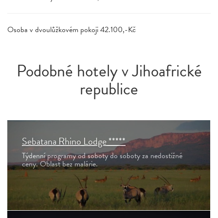
Osoba v dvoulůžkovém pokoji 42.100,-Kč
Podobné hotely v Jihoafrické
republice
Sebatana Rhino Lodge *****
Týdenní programy od soboty do soboty za nedostižné
ceny. Oblast bez malárie.