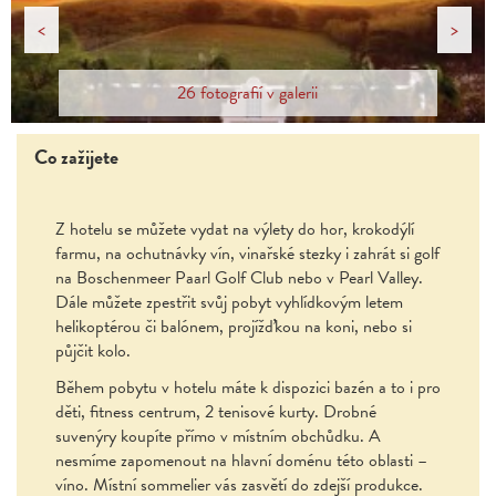
<
>
26 fotografií v galerii
Co zažijete
Z hotelu se můžete vydat na výlety do hor, krokodýlí
farmu, na ochutnávky vín, vinařské stezky i zahrát si golf
na Boschenmeer Paarl Golf Club nebo v Pearl Valley.
Dále můžete zpestřit svůj pobyt vyhlídkovým letem
helikoptérou či balónem, projížďkou na koni, nebo si
půjčit kolo.
Během pobytu v hotelu máte k dispozici bazén a to i pro
děti, fitness centrum, 2 tenisové kurty. Drobné
suvenýry koupíte přímo v místním obchůdku. A
nesmíme zapomenout na hlavní doménu této oblasti –
víno. Místní sommelier vás zasvětí do zdejší produkce.