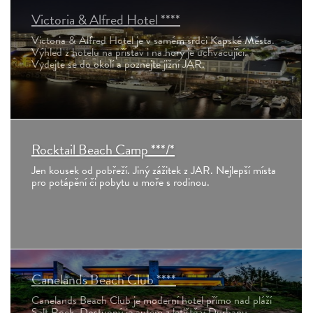
Victoria & Alfred Hotel ****
Victoria & Alfred Hotel je v samém srdci Kapské Města.
Výhled z hotelu na přístav i na hory je uchvacující.
Vydejte se do okolí a poznejte jižní JAR.
Rocktail Beach Camp ***/*
Jen kousek od pobřeží. Jiný zážitek z JAR. Nejlepší místa
pro potápění či pobytu u moře s rodinou.
Canelands Beach Club ****
Canelands Beach Club je moderní hotel přímo nad pláží
Salt Rock. Dostupný je autem z letiště v Durbanu.