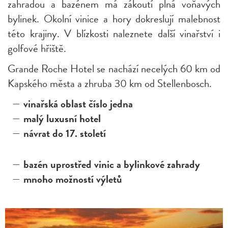
zahradou a bazénem má zákoutí plná voňavých
bylinek. Okolní vinice a hory dokreslují malebnost
této krajiny. V blízkosti naleznete další vinařství i
golfové hřiště.
Grande Roche Hotel se nachází necelých 60 km od
Kapského města a zhruba 30 km od Stellenbosch.
vinařská oblast číslo jedna
malý luxusní hotel
návrat do 17. století
bazén uprostřed vinic a bylinkové zahrady
mnoho možností výletů