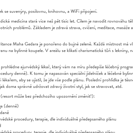
k se suvenýry, posilovnu, knihovnu, a WiFi připojení.
ndická medicína stará více než pět tisíc let. Cílem je navodit rovnováhu těl
votních problémů. Základem je zdravá strava, cvičení, meditace, masáže a
tance Maha Gedara je ponořeno do bujné zeleně. Každá místnost má vlas
anu na bylinné koupele. V areálu se klikatí charismatická tůň s lekníny, n
s prohlédne ajurvédský lékař, který vám na míru předepíše léčebný progr
cedury denně). K tomu je napasován speciální jídelníček a léčebné byli
i lékařem, aby se ujistil, že jde vše podle plánu. Poslední prohlídka je tě
jak doma správně udržovat zdravý životní styl, jak se stravovat, atd.
 (resort může bez předchozího upozornění změnit!):
a (denně)
ídaně
védské procedury, terapie, dle individuálně předepsaného plánu
d
édské procedury, terapie, dle individuálně předepsaného plánu