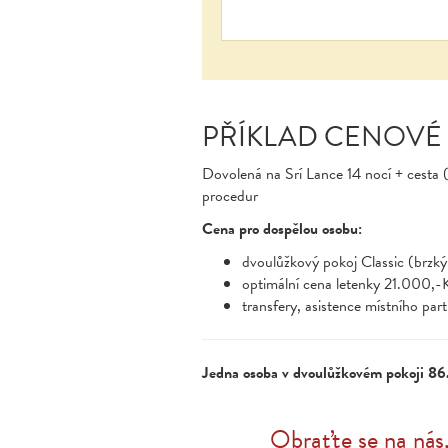
PŘÍKLAD CENOVÉ
Dovolená na Srí Lance 14 nocí + cesta (
procedur
Cena pro dospělou osobu:
dvoulůžkový pokoj Classic (brzk
optimální cena letenky 21.000,-
transfery, asistence místního par
Jedna osoba v dvoulůžkovém pokoji 86
Obraťte se na nás