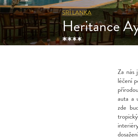
SRÍ LANKA
Heritance A
****
Za nás j
léčení p
přírodo
auta a 
zde bud
tropick
interié
dosažen