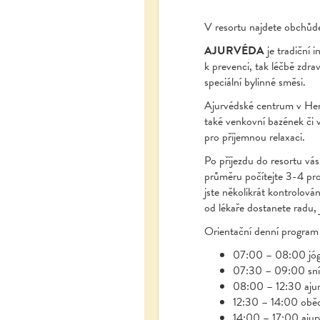
V resortu najdete obchůde
AJURVÉDA
je tradiční i
k prevenci, tak léčbě zdra
speciální bylinné směsi.
Ajurvédské centrum v Heri
také venkovní bazének či v
pro příjemnou relaxaci.
Po příjezdu do resortu vá
průměru počítejte 3-4 pro
jste několikrát kontrolován
od lékaře dostanete radu, 
Orientační denní program
07:00 – 08:00 jóg
07:30 – 09:00 sn
08:00 – 12:30 ajur
12:30 – 14:00 obě
14:00 – 17:00 ajurv