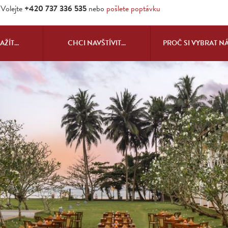
Volejte
+420 737 336 535
nebo
pošlete poptávku
ŽÍT...
CHCI NAVŠTÍVIT...
PROČ SI VYBRAT N