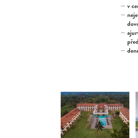
v ce
nej
dov
aj
před
den