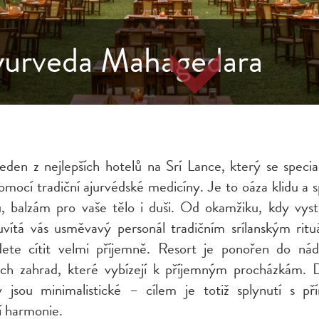
yurveda Mahagedara
eden z nejlepších hotelů na Srí Lance, který se specia
omocí tradiční ajurvédské medicíny. Je to oáza klidu a s
u, balzám pro vaše tělo i duši. Od okamžiku, kdy vyst
uvítá vás usměvavý personál tradičním srílanským ritu
ete cítit velmi příjemně. Resort je ponořen do ná
ých zahrad, které vybízejí k příjemným procházkám. 
ry jsou minimalistické – cílem je totiž splynutí s př
í harmonie.