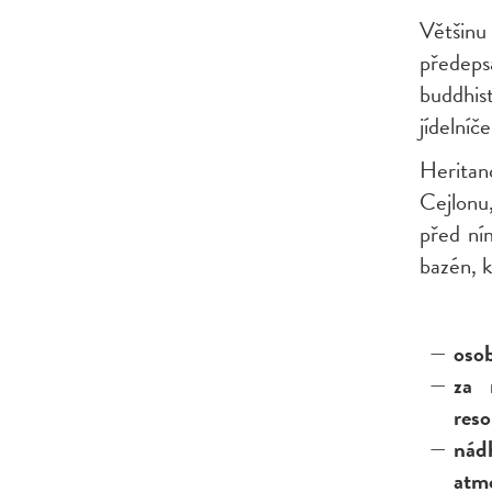
Většinu
předeps
buddhis
jídelníč
Herita
Cejlonu
před ní
bazén, k
osob
za 
reso
nád
atm