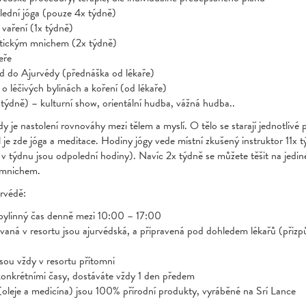
ední jóga (pouze 4x týdně)
vaření (1x týdně)
stickým mnichem (2x týdně)
eře
 do Ajurvédy (přednáška od lékaře)
o léčivých bylinách a koření (od lékaře)
týdně) – kulturní show, orientální hudba, vážná hudba..
y je nastolení rovnováhy mezi tělem a myslí. O tělo se starají jednotlivé 
l je zde jóga a meditace. Hodiny jógy vede místní zkušený instruktor 11x 
 v týdnu jsou odpolední hodiny). Navíc 2x týdně se můžete těšit na jedi
 mnichem.
urvédě:
bylinný čas denně mezi 10:00 – 17:00
rovaná v resortu jsou ajurvédská, a připravená pod dohledem lékařů (přiz
jsou vždy v resortu přítomni
konkrétními časy, dostáváte vždy 1 den předem
oleje a medicína) jsou 100% přírodní produkty, vyráběné na Srí Lance