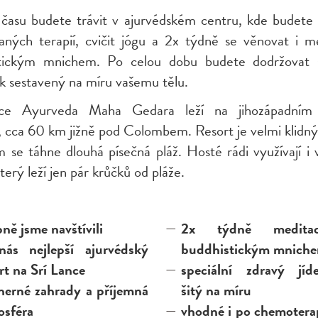
 času budete trávit v ajurvédském centru, kde budete 
aných terapií, cvičit jógu a 2x týdně se věnovat i me
tickým mnichem. Po celou dobu budete dodržovat s
ek sestavený na míru vašemu tělu.
nce Ayurveda Maha Gedara leží na jihozápadním 
, cca 60 km jižně pod Colombem. Resort je velmi klidný
m se táhne dlouhá písečná pláž. Hosté rádi využívají i 
terý leží jen pár krůčků od pláže.
ně jsme navštívili
2x týdně medita
nás nejlepší ajurvédský
buddhistickým mnich
rt na Srí Lance
speciální zdravý jíde
herné zahrady a příjemná
šitý na míru
osféra
vhodné i po chemoterap