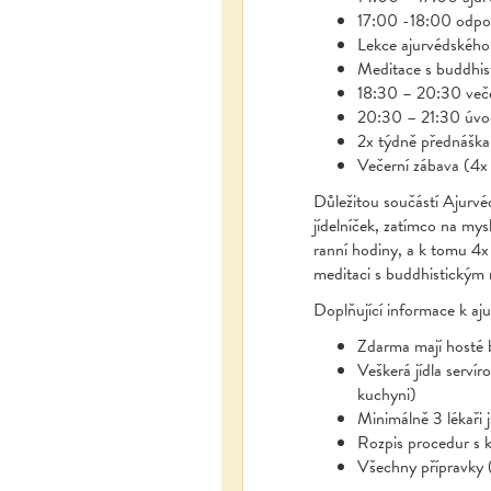
17:00 -18:00 odpol
Lekce ajurvédského 
Meditace s buddhi
18:30 – 20:30 več
20:30 – 21:30 úvod
2x týdně přednáška 
Večerní zábava (4x 
Důležitou součástí Ajurvéd
jídelníček, zatímco na mys
ranní hodiny, a k tomu 4x
meditaci s buddhistickým
Doplňující informace k aj
Zdarma mají hosté 
Veškerá jídla serví
kuchyni)
Minimálně 3 lékaři 
Rozpis procedur s 
Všechny přípravky (