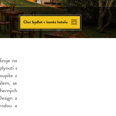
Chci bydlet v tomto hotelu
→
lizuje na
plynutí s
oupíte z
álem, se
dherných
Design a
írodou a