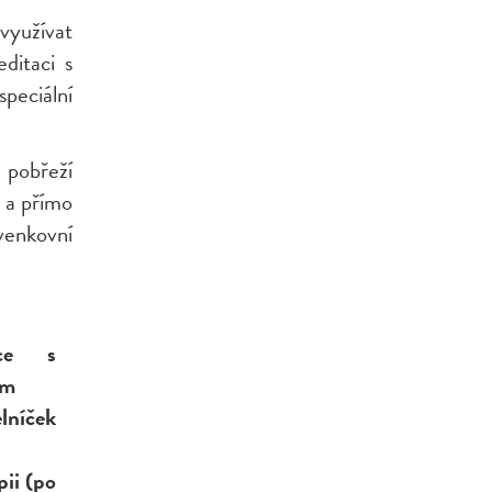
využívat
ditaci s
peciální
pobřeží
 a přímo
venkovní
ce s
em
lníček
ii (po