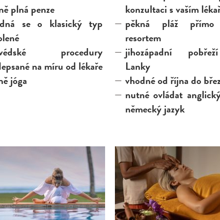
ně plná penze
konzultaci s vaším lék
edná se o klasický typ
pěkná pláž přímo
olené
resortem
urvédské procedury
jihozápadní pobřež
epsané na míru od lékaře
Lanky
ně jóga
vhodné od října do bře
nutné ovládat anglick
německý jazyk