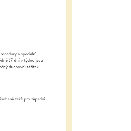
procedury a speciální
týdně (7 dní v týdnu jsou
nečný duchovní zážitek –
působená také pro západní