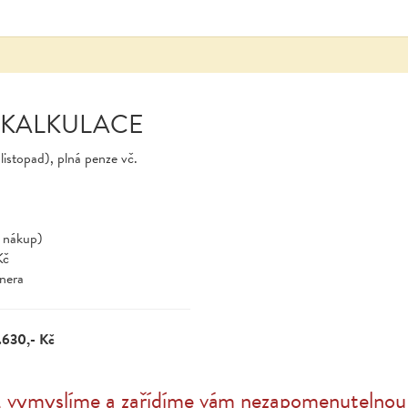
 KALKULACE
listopad), plná penze vč.
ý nákup)
Kč
tnera
.630,- Kč
, vymyslíme a zařídíme vám nezapomenutelnou 