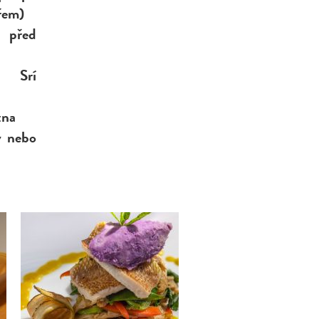
ařem)
 před
í Srí
zna
ý nebo