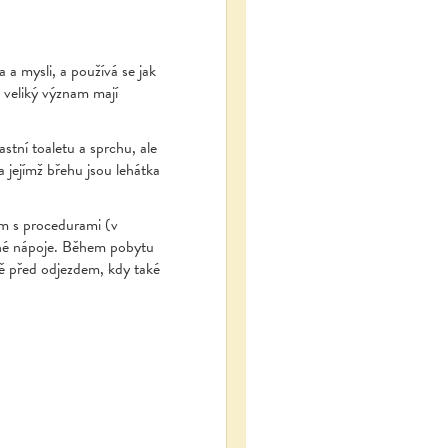
a a mysli, a používá se jak
 veliký význam mají
tní toaletu a sprchu, ale
a jejímž břehu jsou lehátka
am s procedurami (v
nné nápoje. Během pobytu
sně před odjezdem, kdy také