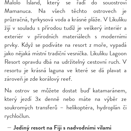
Malolo Island, který se řadí do souostroví
Mamanuca. Na všech těchto ostrovech je
průzračná, tyrkysová voda a krásné pláže. V Likuliku
žijí v souladu s přírodou tudíž je veškerý interiér a
exteriér v přírodních materiálech s moderními
prvky. Když se podíváte na resort z moře, vypadá
jako nějaká místní tradiční vesnička. Likuliku Lagoon
Resort opravdu dbá na udržitelný cestovní ruch. V
resortu je krásná laguna ve které se dá plavat a
zároveň je zde korálový reef.
Na ostrov se můžete dostat buď katamaránem,
který jezdí 3x denně nebo máte na výběr ze
soukromých transferů – helikoptéra, hydroplán či
rychločlun.
Jediný resort na Fiji s nadvodními vilami