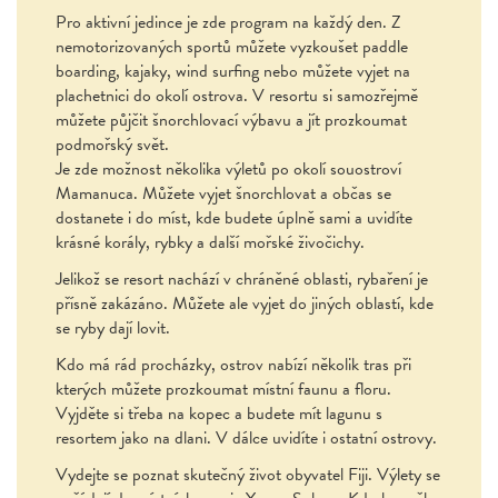
Pro aktivní jedince je zde program na každý den. Z
nemotorizovaných sportů můžete vyzkoušet paddle
boarding, kajaky, wind surfing nebo můžete vyjet na
plachetnici do okolí ostrova. V resortu si samozřejmě
můžete půjčit šnorchlovací výbavu a jít prozkoumat
podmořský svět.
Je zde možnost několika výletů po okolí souostroví
Mamanuca. Můžete vyjet šnorchlovat a občas se
dostanete i do míst, kde budete úplně sami a uvidíte
krásné korály, rybky a další mořské živočichy.
Jelikož se resort nachází v chráněné oblasti, rybaření je
přísně zakázáno. Můžete ale vyjet do jiných oblastí, kde
se ryby dají lovit.
Kdo má rád procházky, ostrov nabízí několik tras při
kterých můžete prozkoumat místní faunu a floru.
Vyjděte si třeba na kopec a budete mít lagunu s
resortem jako na dlani. V dálce uvidíte i ostatní ostrovy.
Vydejte se poznat skutečný život obyvatel Fiji. Výlety se