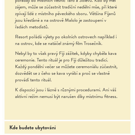
pořádají do místních vesnic Yaro a Solevu. Kdo by měl
zájem, může se zúčastnit tradiční nedělní mše, při které
zpívají lidé z místního pěveckého sboru. Většina Fijanů
jsou křesťané a na ostrově Malolo je zastoupení v
řadách metodistů.
Resort pořádá výlety po okolních ostrovech například i
na ostrov, kde se natáčel známý film Trosečník.
Nebyl by to však pravý Fiji zážitek, kdyby chyběla kava
ceremonie. Tento rituál je pro Fiji důležitou tradicí.
Každý pondělní večer se můžete ceremoniálu zúčastnit,
dozvědět se z čeho se kava vyrábí a proč se vlastně
provádí tento rituál.
K dispozici jsou i lázně s různými procedurami. Ani váš
aktivní režim nemusí být narušen díky místnímu fitness.
Kde budete ubytováni