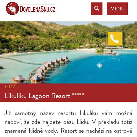
MENU
FIDŽI
Likuliku Lagoon Resort *****
Již samotný název resortu Likuliku vám možná
napoví, že zde najdete oázu klidu. V překladu totiž
znamená klidné vody. Resort se nachází na ostrově