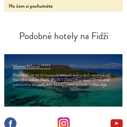
Na čem si pochutnáte
Podobné hotely na Fidži
Vomo Island *****
Rozkládá se na dvou soukromých ostrovech severně od
hlavního města Nadi. Pláže s jemným pískem lemované
palmami a zákoutí, kde každý najde kousek svého ráje.