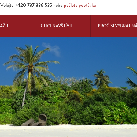
Volejte
+420 737 336 535
nebo
pošlete poptávku
ŽÍT...
CHCI NAVŠTÍVIT...
PROČ SI VYBRAT N