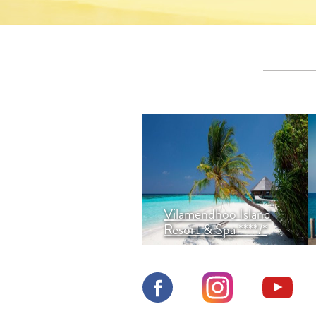
Ostrov
obklopený vnitřním
korálovým reefem se
nachází v jižním South Ari
atolu. Super poměr ceny vs.
kvality.
Vilamendhoo Island
Resort & Spa ****/*