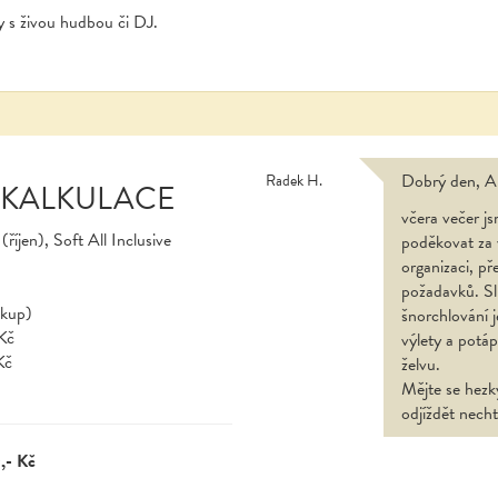
ry s živou hudbou či DJ.
Dobrý den, A
Radek H.
 KALKULACE
včera večer js
říjen), Soft All Inclusive
poděkovat za 
organizaci, př
požadavků. Slu
ákup)
šnorchlování 
Kč
výlety a potáp
Kč
želvu.
Mějte se hezk
odjíždět necht
,- Kč