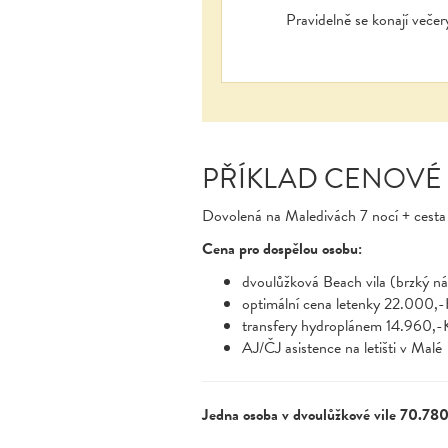
Pravidelně se konají veče
PŘÍKLAD CENOVÉ
Dovolená na Maledivách 7 nocí + cesta (
Cena pro dospělou osobu:
dvoulůžková Beach vila (brzký n
optimální cena letenky 22.000,-
transfery hydroplánem 14.960,-
AJ/ČJ asistence na letišti v Malé
Jedna osoba v dvoulůžkové vile 70.780