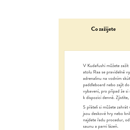
Co zažijete
V Kudafushi můžete zažít 
atolu Raa se pravidelně v
adrenalinu na vodním skútr
paddleboard nebo zajít do
vybavení, pro případ že si
k dispozici denně. Zjistíte
S přáteli si můžete zahrát
jsou deskové hry nebo knih
najdete řadu procedur, o
saunu a parní lázeň.