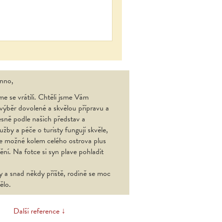
nno,
me se vrátili. Chtěli jsme Vám
výběr dovolené a skvělou přípravu a
esně podle našich představ a
žby a péče o turisty fungují skvěle,
je možné kolem celého ostrova plus
ění. Na fotce si syn plave pohladit
y a snad někdy příště, rodině se moc
ělo.
Další reference ↓