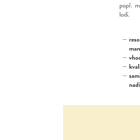
popř. m
lodí.
re
man
vhod
kval
sam
nad