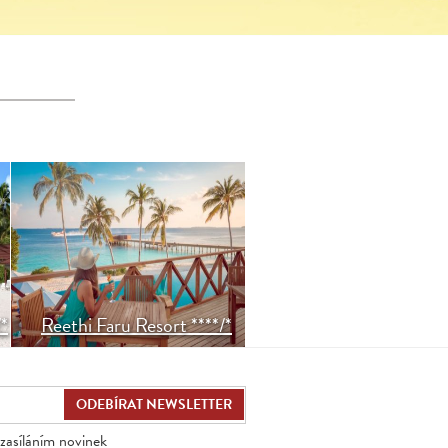
Resort s ekologickým
přístupem na atolu Raa,
jenž má úchvatný
podmořský život.
*
Reethi Faru Resort ****/*
zasíláním novinek