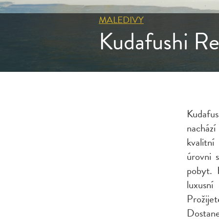
MALEDIVY
Kudafushi Res
Kudafus
nachází
kvalitn
úrovni 
pobyt. 
luxusní
Prožije
Dostane