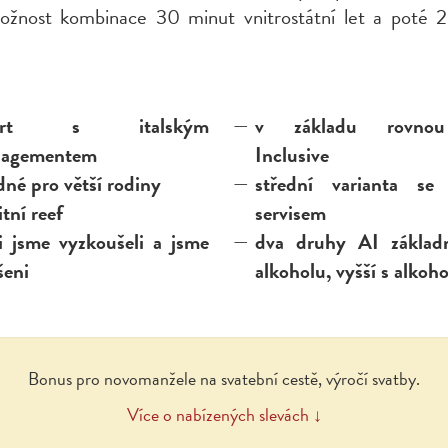
ožnost kombinace 30 minut vnitrostátní let a poté 
sort s italským
v základu rovno
agementem
Inclusive
né pro větší rodiny
střední varianta se
itní reef
servisem
i jsme vyzkoušeli a jsme
dva druhy AI základ
šeni
alkoholu, vyšší s alkoh
Bonus pro novomanžele na svatební cestě, výročí svatby.
Více o nabízených slevách ↓