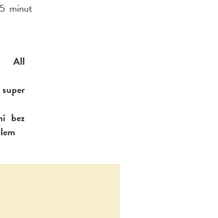
25 minut
u All
 super
ní bez
olem