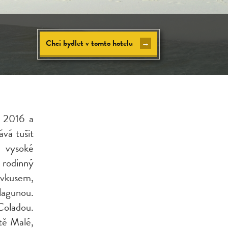
Chci bydlet v tomto hotelu
→
. 2016 a
vá tušit
y vysoké
 rodinný
 vkusem,
lagunou.
Coladou.
tě Malé,