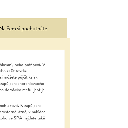
Na čem si pochutnáte
chlování, nebo potápění. V
ebo zažít trochu
si můžete půjčit kajak,
 zapůjčení šnorchlovacího
 na domácím reefu, jenž je
ích aktivit. K zapůjčení
prostorné lázně, v nabídce
toho ve SPA najdete také