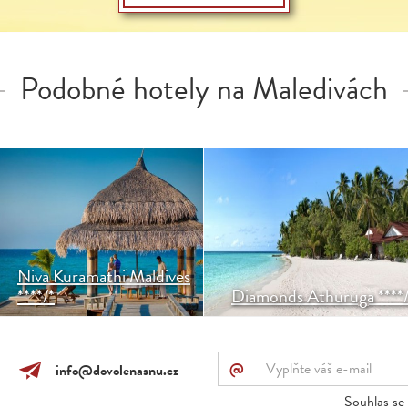
Podobné hotely na Maledivách
Kvalitní romantický resort s
Nachází se uprostřed atolu
perfektním servisem.
Ari a je obklopen
Ostrov plný zeleně a moře
nádhernou tyrkysovou
plné pestrobarevných
lagunou a romantickými
rybek.
plážemi.
Niva Kuramathi Maldives
****/*
Diamonds Athuruga ****/
@
info@dovolenasnu.cz
Souhlas se 