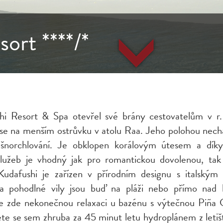
ort ****/*
hi Resort & Spa otevřel své brány cestovatelům v r
 se na menším ostrůvku v atolu Raa. Jeho polohou nechá
í šnorchlování. Je obklopen korálovým útesem a dík
služeb je vhodný jak pro romantickou dovolenou, tak
Kudafushi je zařízen v přírodním designu s italským
 a pohodlné vily jsou buď na pláži nebo přímo nad 
te zde nekonečnou relaxaci u bazénu s výtečnou Piña 
te se sem zhruba za 45 minut letu hydroplánem z letiš