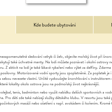
Kde budete ubytováni
nezapomenutelné sledování velryb či želv, objevíte mořský život při šnor
yskytují také úchvatné manty. Na lodi můžete poznávat i okolní ostrovy n
u. Z aktivit na lodi je také lákavé rybaření nebo výlet za delfíny. Zdarma 
 posilovny. Motorizované vodní sporty jsou zpoplatněné. Za poplatek je i
 s sebou nevezete vlastní. Určitě vyzkoušejte šnorchlování s instruktorem
, které lokality okolo ostrova jsou na podmořský život nejkrásnější.
 volejbal, tenis, badminton nebo využít nabídku dalších sportovních a vodn
a. Pro děti zde také nabízejí služby dětského klubu. V resortu jsou také 
dpočinkových masáží nebo ošetření s např. avokádem či kořením. Kromě 