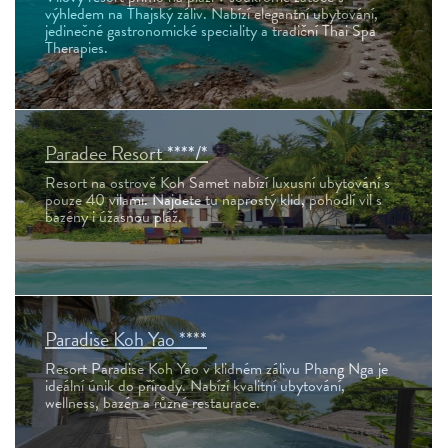
výhledem na Thajský záliv. Nabízí elegantní ubytování,
jedinečné gastronomické speciality a tradiční Thai Spa
Therapies.
Paradee Resort ****/*
Resort na ostrově Koh Samet nabízí luxusní ubytování s
pouze 40 vilami. Najdete tu naprostý klid, pohodlí vil s
bazény i úžasnou pláž.
Paradise Koh Yao ****
Resort Paradise Koh Yao v klidném zálivu Phang Nga je
ideální únik do přírody. Nabízí kvalitní ubytování,
wellness, bazén a různé restaurace.