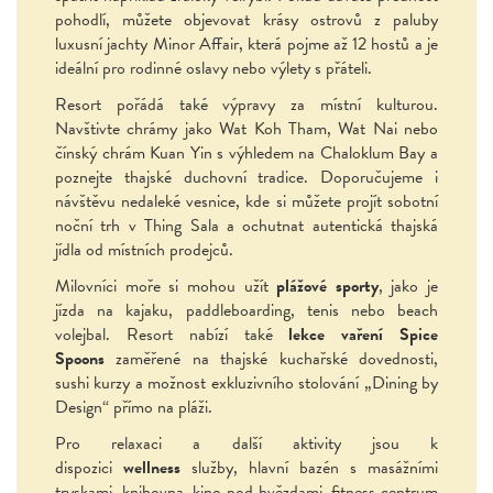
pohodlí, můžete objevovat krásy ostrovů z paluby
luxusní jachty Minor Affair, která pojme až 12 hostů a je
ideální pro rodinné oslavy nebo výlety s přáteli.
Resort pořádá také výpravy za místní kulturou.
Navštivte chrámy jako Wat Koh Tham, Wat Nai nebo
čínský chrám Kuan Yin s výhledem na Chaloklum Bay a
poznejte thajské duchovní tradice. Doporučujeme i
návštěvu nedaleké vesnice, kde si můžete projít sobotní
noční trh v Thing Sala a ochutnat autentická thajská
jídla od místních prodejců.
Milovníci moře si mohou užít
plážové sporty
, jako je
jízda na kajaku, paddleboarding, tenis nebo beach
volejbal. Resort nabízí také
lekce vaření Spice
Spoons
zaměřené na thajské kuchařské dovednosti,
sushi kurzy a možnost exkluzivního stolování „Dining by
Design“ přímo na pláži.
Pro relaxaci a další aktivity jsou k
dispozici
wellness
služby, hlavní bazén s masážními
tryskami, knihovna, kino pod hvězdami, fitness centrum