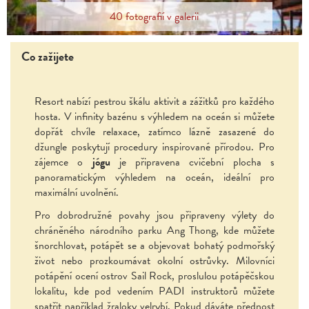
40 fotografií v galerii
Co zažijete
Resort nabízí pestrou škálu aktivit a zážitků pro každého
hosta. V infinity bazénu s výhledem na oceán si můžete
dopřát chvíle relaxace, zatímco lázně zasazené do
džungle poskytují procedury inspirované přírodou. Pro
zájemce o
jógu
je připravena cvičební plocha s
panoramatickým výhledem na oceán, ideální pro
maximální uvolnění.
Pro dobrodružné povahy jsou připraveny výlety do
chráněného národního parku Ang Thong, kde můžete
šnorchlovat, potápět se a objevovat bohatý podmořský
život nebo prozkoumávat okolní ostrůvky. Milovníci
potápění ocení ostrov Sail Rock, proslulou potápěčskou
lokalitu, kde pod vedením PADI instruktorů můžete
spatřit například žraloky velrybí. Pokud dáváte přednost