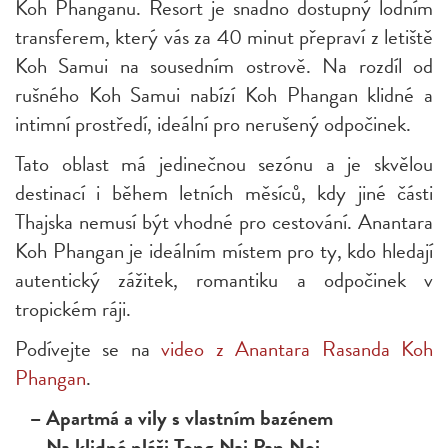
Koh Phanganu. Resort je snadno dostupný lodním
transferem, který vás za 40 minut přepraví z letiště
Koh Samui na sousedním ostrově. Na rozdíl od
rušného Koh Samui nabízí Koh Phangan klidné a
intimní prostředí, ideální pro nerušený odpočinek.
Tato oblast má jedinečnou sezónu a je skvělou
destinací i během letních měsíců, kdy jiné části
Thajska nemusí být vhodné pro cestování. Anantara
Koh Phangan je ideálním místem pro ty, kdo hledají
autentický zážitek, romantiku a odpočinek v
tropickém ráji.
Podívejte se na
video z Anantara Rasanda Koh
Phangan
.
– Apartmá a vily s vlastním bazénem
– Na klidné pláži Tong Nai Pan Noi