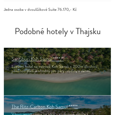
Jedna osoba v dvoulůžkové Suite 76.170,- Kč
Podobné hotely v Thajsku
Santiburi Koh Samui ****/*
Luxusní hotel na ostrově Koh Samui s 300m dlouhou
písečnou pláží je vhodný pro páry i rodiny s dětmi.
The Ritz-Carlton Koh Samui *****
Vilový resort přímo na pláži v soukromé zátoce s