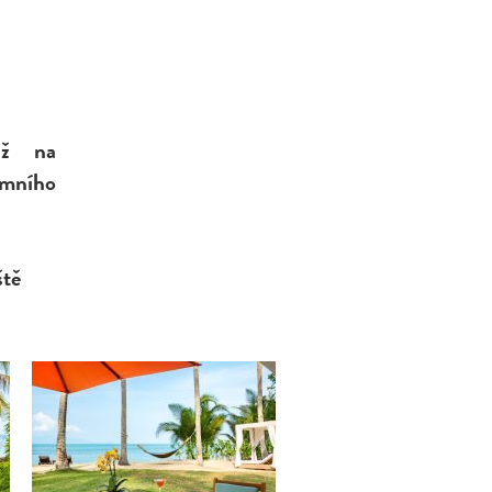
láž na
mního
u
ště