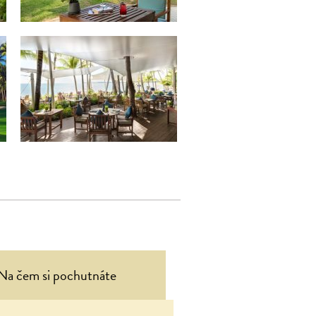
Na čem si pochutnáte