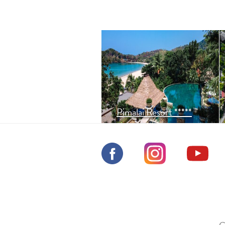
Resort na ostrově Koh
Lanta, kde tropický deštný
prales navazuje na 900m
dlouhou pláž.
Pimalai Resort *****