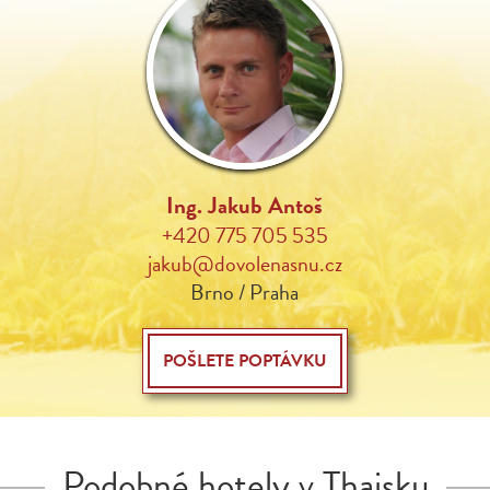
Ing. Jakub Antoš
+420 775 705 535
jakub@dovolenasnu.cz
Brno / Praha
POŠLETE POPTÁVKU
Podobné hotely v Thajsku