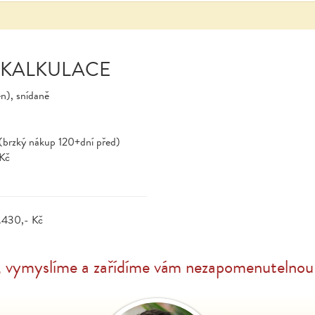
 KALKULACE
en), snídaně
(brzký nákup 120+dní před)
-Kč
.430,- Kč
, vymyslíme a zařídíme vám nezapomenutelnou 