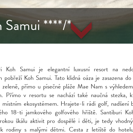
 Samui ****/*
uri Koh Samui je elegantní luxusní resort na ned
m pobřeží Koh Samui. Tato klidná oáza je zasazena do
é zeleně, přímo u písečné pláže Mae Nam s výhlede
. Přímo v resortu se nachází také naučná stezka, k
 místním ekosystémem. Hrajete-li rádi golf, nadšení 
ého 18-ti jamkového golfového hřiště. Santiburi K
irokou škálu aktivit pro dospělé i děti, je tedy vhodn
ak rodiny s malými dětmi. Cesta z letiště do hotel