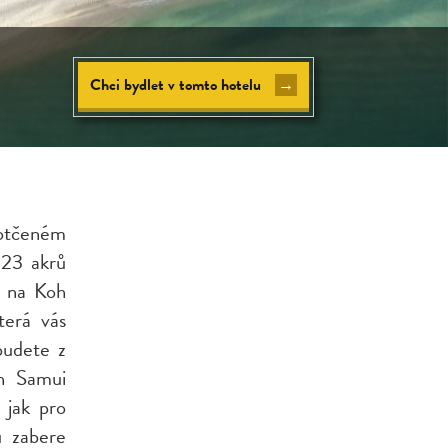
Chci bydlet v tomto hotelu
→
otčeném
 23 akrů
m na Koh
terá vás
budete z
oh Samui
ý jak pro
u zabere