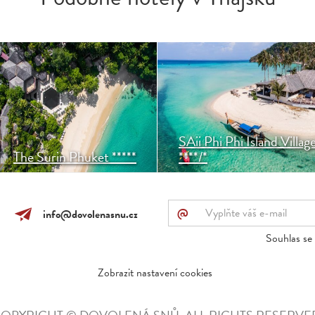
Největší thajský ostrov
Luxusní resort se
Phuket nabízí klidné luxusní
soukromou pláži s
ubytování na krásné pláži
ubytováním v bungalovech
Pansea.
či privátních vilkách v
zahradě i u pláže. Resort
jako jeden z mála nabízí i
možnost All Inclusive.
SAii Phi Phi Island Villag
The Surin Phuket *****
****/*
@
info@dovolenasnu.cz
Souhlas se 
Zobrazit nastavení cookies