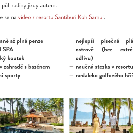
ě půl hodiny jízdy autem.
te se na
video z resortu Santiburi Koh Samui
.
aně až plná penze
nejlepší písečná p
 SPA
ostrově (bez extré
ský koutek
odlivu)
 v zahradě s bazénem
naučná stezka v resort
í sporty
nedaleko golfového hři