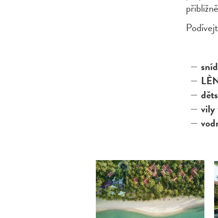
přibližn
Podívej
sníd
LÈN
dět
vily
vodn