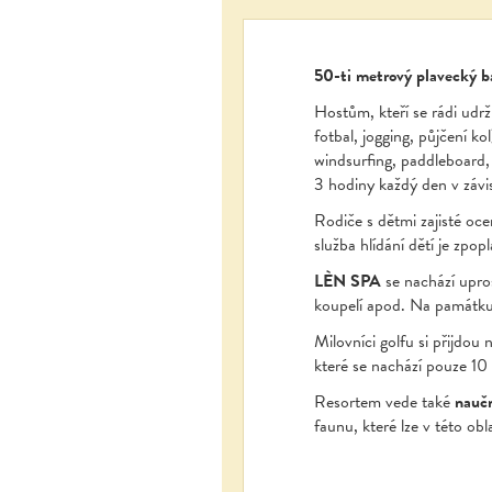
50-ti metrový plavecký b
Hostům, kteří se rádi udrž
fotbal, jogging, půjčení k
windsurfing, paddleboard,
3 hodiny každý den v závis
Rodiče s dětmi zajisté oc
služba hlídání dětí je zpop
LÈN SPA
se nachází upros
koupelí apod. Na památku
Milovníci golfu si přijdou
které se nachází pouze 10
Resortem vede také
nauč
faunu, které lze v této obla