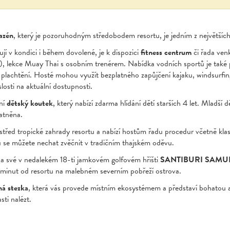
azén
, který je pozoruhodným středobodem resortu, je jedním z největší
ují v kondici i během dovolené, je k dispozici
fitness centrum
či řada venk
ol), lekce Muay Thai s osobním trenérem. Nabídka vodních sportů je také 
 plachtění. Hosté mohou využít bezplatného zapůjčení kajaku, windsurfi
losti na aktuální dostupnosti.
ení
dětský koutek
, který nabízí zdarma hlídání dětí starších 4 let. Mladší d
latněna.
třed tropické zahrady resortu a nabízí hostům řadu procedur včetně klas
 se můžete nechat zvěčnit v tradičním thajském oděvu.
 na své v nedalekém 18-ti jamkovém golfovém hřišti
SANTIBURI SAMU
 minut od resortu na malebném severním pobřeží ostrova.
ná stezka
, která vás provede místním ekosystémem a představí bohatou a
sti nalézt.