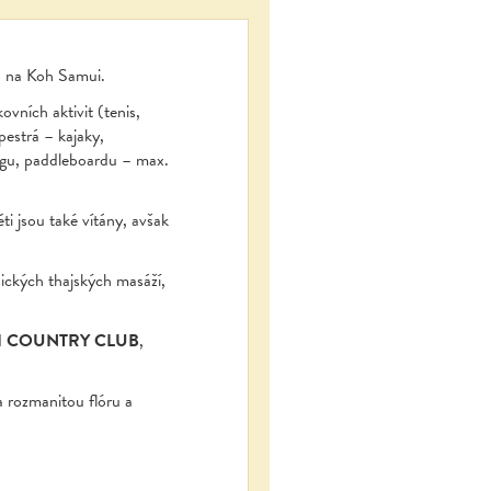
ch na Koh Samui.
ovních aktivit (tenis,
pestrá – kajaky,
ngu, paddleboardu – max.
ěti jsou také vítány, avšak
ických thajských masáží,
I COUNTRY CLUB
,
 rozmanitou flóru a