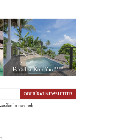
Resort Paradise Koh Yao v
klidném zálivu Phang Nga je
ideální únik do přírody.
Nabízí kvalitní ubytování,
wellness, bazén a různé
restaurace.
e
Paradise Koh Yao ****
zasíláním novinek