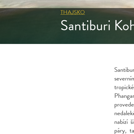
THAJSKO
Santiburi Koh
Santib
severní
tropick
Phangan
provede
nedalek
nabízí š
páry, t