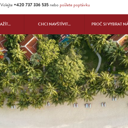
Volejte
+420 737 336 535
nebo
pošlete poptávku
ŽÍT...
CHCI NAVŠTÍVIT...
PROČ SI VYBRAT N