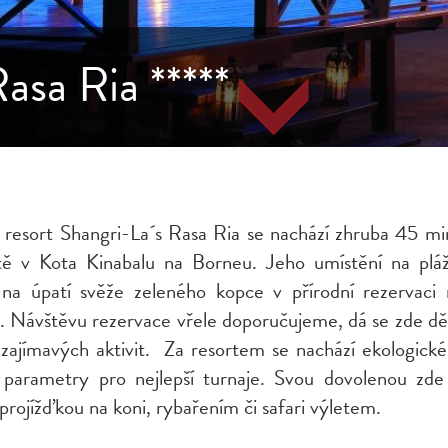
Rasa Ria *****
 resort Shangri-La´s Rasa Ria se nachází zhruba 45 min
ště v Kota Kinabalu na Borneu. Jeho umístění na pláž
 na úpatí svěže zeleného kopce v přírodní rezervaci
. Návštěvu rezervace vřele doporučujeme, dá se zde děl
 zajímavých aktivit. Za resortem se nachází ekologické
s parametry pro nejlepší turnaje. Svou dovolenou zd
 projížďkou na koni, rybařením či safari výletem.