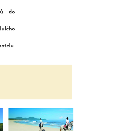
tů do
lulého
hotelu