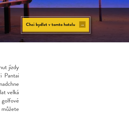
Chci bydlet v tomto hotelu
→
ut jízdy
i Pantai
 nadchne
at velká
 golfové
e můžete