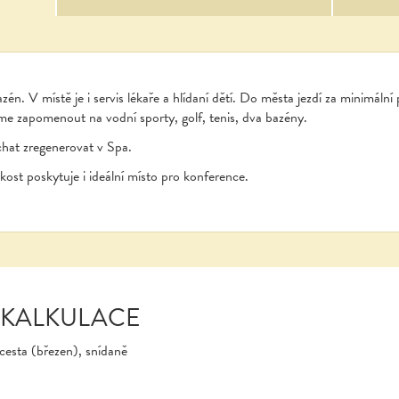
zén. V místě je i servis lékaře a hlídaní dětí. Do města jezdí za minimáln
e zapomenout na vodní sporty, golf, tenis, dva bazény.
hat zregenerovat v Spa.
kost poskytuje i ideální místo pro konference.
 KALKULACE
cesta (březen), snídaně