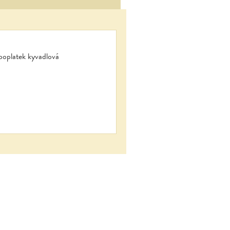
í poplatek kyvadlová