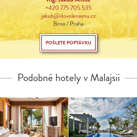
+420 775 705 535
jakub@dovolenasnu.cz
Brno / Praha
POŠLETE POPTÁVKU
Podobné hotely v Malajsii
Vhodné po celý rok.
Hotel ve Viktoriánském
Vybrat si můžete
stylu s možností ubytování
z ubytování v hlavní budově
v moderních vilách. Výhled
nebo v luxusních vilách na
na malý přístav i moře.
pláži.
Vhodný po celý rok.