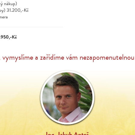
ký nákup)
upy) 31.200,-Kč
tnera
7.950,-Kč
, vymyslíme a zařídíme vám nezapomenutelnou 
Ing. Jakub Antoš