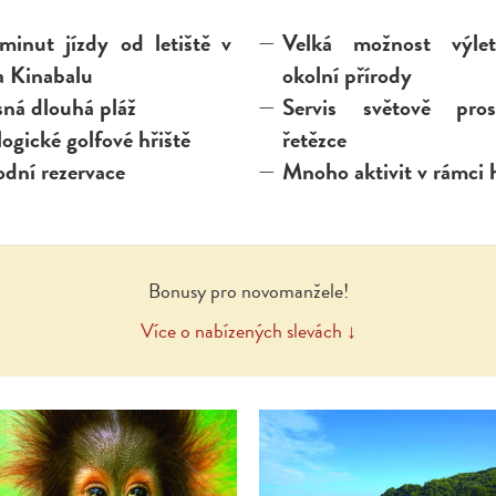
minut jízdy od letiště v
Velká možnost výle
a Kinabalu
okolní přírody
sná dlouhá pláž
Servis světově pros
ogické golfové hřiště
řetězce
odní rezervace
Mnoho aktivit v rámci 
Bonusy pro novomanžele!
Více o nabízených slevách ↓