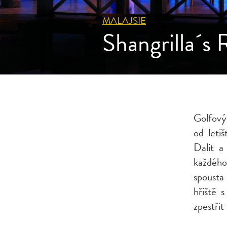
MALAJSIE
Shangrilla´s 
Golfový
od leti
Dalit a
každého
spousta
hřiště 
zpestřit