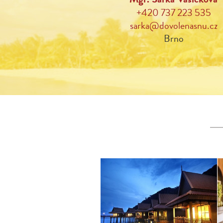
+420 737 223 535
sarka@dovolenasnu.cz
Brno
Berjaya Langkawi uchvacuje
svým výhledem na
smaragdově modré moře a
svěží zelené hory. Zasazeno
do geoparku, jenž je zařazen
na seznam UNESCO.
Vhodné po celý rok.