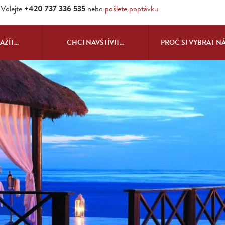
Volejte
+420 737 336 535
nebo
pošlete poptávku
ŽÍT...
CHCI NAVŠTÍVIT...
PROČ SI VYBRAT N