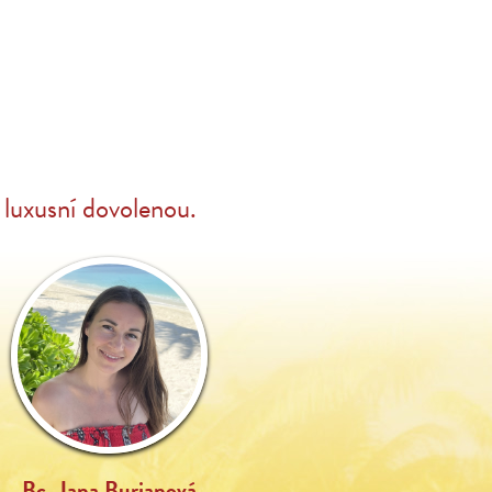
luxusní dovolenou.
Bc. Jana Burianová