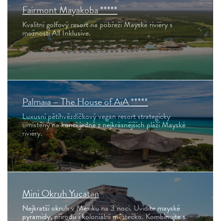
Fairmont Mayakoba *****
Kvalitní golfový resort na pobřeží Mayské riviéry s
možností All Inklusive.
Palmaïa – The House of AïA *****
Luxusní pětihvězdičkový vegan resort strategicky
umístěný na konci jedné z nejkrásnějších pláží Mayské
riviéry.
Mini Okruh Yucatan
Nejkratší okruh v Mexiku na 3 noci. Uvidíte mayské
pyramidy, přírodu i koloniální městečko. Kombinujte s