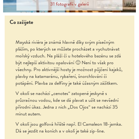
31 fotografií v galerii
Co zažijete
Mayská riviéra je známá hlavně díky svým písečným
plážím, po kterých se můžete procházet a vychutnávat
mořský vzduch. Na pláži či u hotelového bazénu se zdá
být nejlepší aktivitou opalování 🙂 Není to však pro
všechny. Pro aktivnější hosty je možnost půjčení kajaků,
plavby na katamaránu, rybaření, šnorchlování či
potápění. Plavba za delfíny je také úžasným zážitkem.
V okolí se nachází „cenotes“ zatopené jeskyně s
průzračnou vodou, kde se dá plavat a užít se nevšední
přírodní úkaz. Jedna z nich „Dos Ojos“ se nachází 35
minut autem.
V okolí jsou golfová hřiště např. El Camaleon 18-jamka.
Dá se jezdit na koních a v okolí je také zip-line.