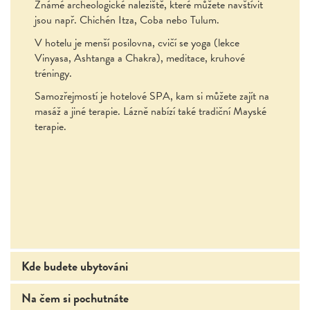
Známé archeologické naleziště, které můžete navštívit
jsou např. Chichén Itza, Coba nebo Tulum.
V hotelu je menší posilovna, cvičí se yoga (lekce
Vinyasa, Ashtanga a Chakra), meditace, kruhové
tréningy.
Samozřejmostí je hotelové SPA, kam si můžete zajít na
masáž a jiné terapie. Lázně nabízí také tradiční Mayské
terapie.
Kde budete ubytováni
Na čem si pochutnáte