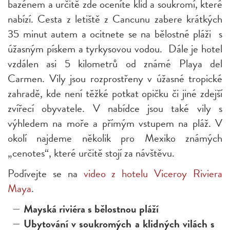
bazénem a určitě zde oceníte klid a soukromí, které
nabízí. Cesta z letiště z Cancunu zabere krátkých
35 minut autem a ocitnete se na bělostné pláži s
úžasným pískem a tyrkysovou vodou. Dále je hotel
vzdálen asi 5 kilometrů od známé Playa del
Carmen. Vily jsou rozprostřeny v úžasné tropické
zahradě, kde není těžké potkat opičku či jiné zdejší
zvířecí obyvatele. V nabídce jsou také vily s
výhledem na moře a přímým vstupem na pláž. V
okolí najdeme několik pro Mexiko známých
„cenotes“, které určitě stojí za návštěvu.
Podívejte se na
video z hotelu Viceroy Riviera
Maya
.
Mayská riviéra s bělostnou pláží
Ubytování v soukromých a klidných vilách s