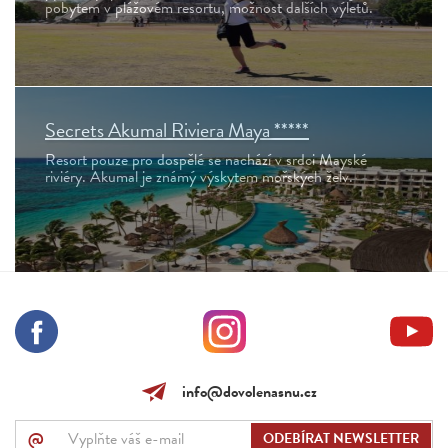
pobytem v plážovém resortu, možnost dalších výletů.
Secrets Akumal Riviera Maya *****
Resort pouze pro dospělé se nachází v srdci Mayské
riviéry. Akumal je známý výskytem mořských želv.
info@dovolenasnu.cz
@