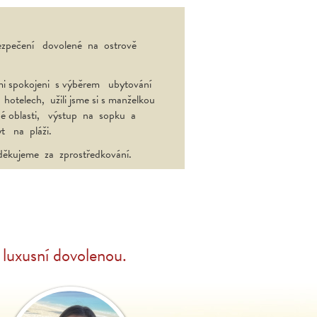
bezpečení dovolené na ostrově
lmi spokojeni s výběrem ubytování
 hotelech, užili jsme si s manželkou
né oblasti, výstup na sopku a
t na pláži.
děkujeme za zprostředkování.
luxusní dovolenou.