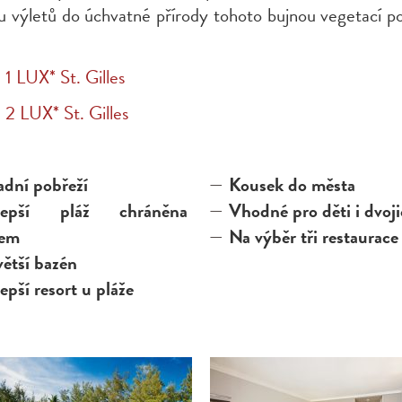
u výletů do úchvatné přírody tohoto bujnou vegetací p
.
 1 LUX* St. Gilles
 2 LUX* St. Gilles
adní pobřeží
Kousek do města
lepší pláž chráněna
Vhodné pro děti i dvoji
fem
Na výběr tři restaurace
ětší bazén
epší resort u pláže