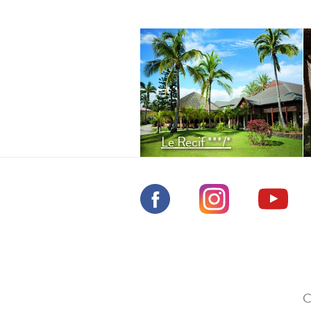
Ekonomická varianta
plážového pobytu na
nejlepší pláži Réunionu, jenž
je chráněna reefem.
Vhodné samostatně, nebo
jako doplněk po okruhu.
Le Recif ***/*
C