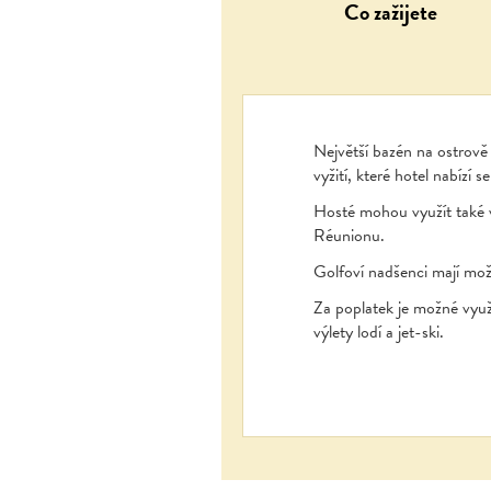
Co zažijete
Největší bazén na ostrově 
vyžití, které hotel nabízí
Hosté mohou využít také 
Réunionu.
Golfoví nadšenci mají mož
Za poplatek je možné využí
výlety lodí a jet-ski.