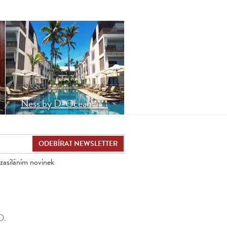
Resort z 2019, je jedním z
mála variant na západním
pobřeží Réunionu, ležící
přímo na pláži s reefem a
vhodná na šnorchl (bez
silničky před sebou).
Příjemný moderní design.
Ness by D-Ocean ****
zasíláním novinek
D.