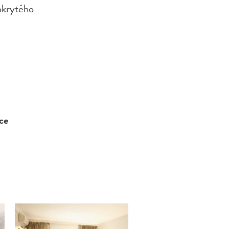
okrytého
ce