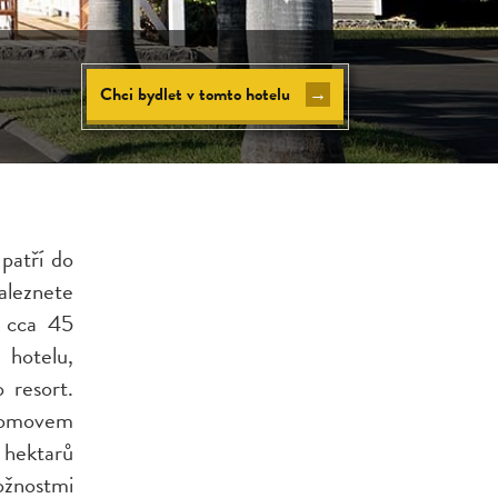
Chci bydlet v tomto hotelu
→
patří do
aleznete
e cca 45
 hotelu,
 resort.
 domovem
 hektarů
ožnostmi