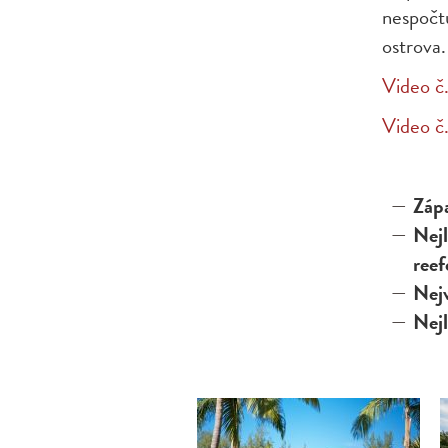
nespočt
ostrova
Video č.
Video č.
Záp
Nej
ree
Nejv
Nejl