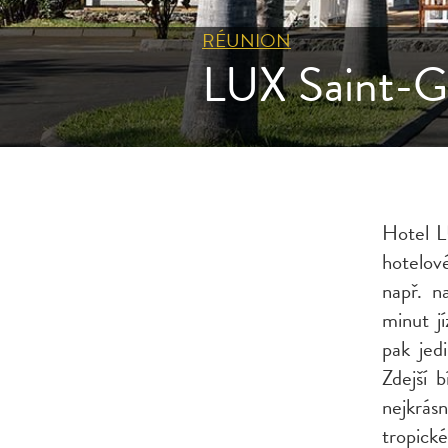
RÉUNION
LUX Saint-Gil
Hotel L
hotelov
např. n
minut j
pak jed
Zdejší 
nejkrás
tropick