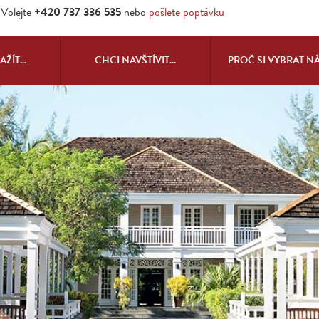
Volejte
+420 737 336 535
nebo
pošlete poptávku
ŽÍT...
CHCI NAVŠTÍVIT...
PROČ SI VYBRAT N