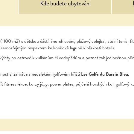
Kde budete ubytováni
(1100 m2) s dětskou částí, šnorchlování, plážový volejbal, stolní tenis, f
 se samozřejmým respektem ke korálové laguně v blízkosti hotelu.
výlety po ostrově k vulkánům či vodopádům a poznat tak jedinečnou pří
nost si zahrát na nedalekém golfovém hřišti
Les Golfs du Bassin Bleu.
t fitness lekce, kurzy jógy, power plates, půjčení horských kol, golfový ku