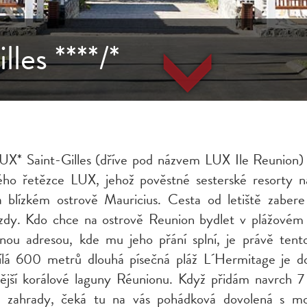
les ****/*
UX* Saint-Gilles (dříve pod názvem LUX Ile Reunion) 
ého řetězce LUX, jehož pověstné sesterské resorty n
a blízkém ostrově Mauricius. Cesta od letiště zaber
ízdy. Kdo chce na ostrově Reunion bydlet v plážovém
inou adresou, kde mu jeho přání splní, je právě tento
bílá 600 metrů dlouhá písečná pláž L´Hermitage je
nější korálové laguny Réunionu. Když přidám navrch 7
é zahrady, čeká tu na vás pohádková dovolená s m