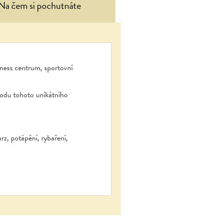
Na čem si pochutnáte
itness centrum, sportovní
rodu tohoto unikátního
rz, potápění, rybaření,