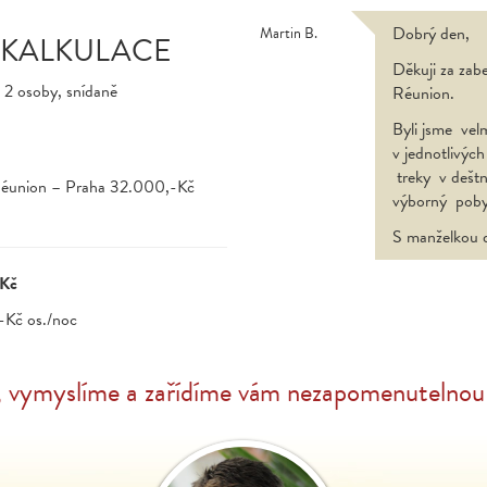
Dobrý den,
Martin B.
 KALKULACE
Děkuji za za
, 2 osoby, snídaně
Réunion.
Byli jsme ve
v jednotlivých
treky v dešt
 Réunion – Praha 32.000,-Kč
výborný poby
S manželkou 
-Kč
-Kč os./noc
, vymyslíme a zařídíme vám nezapomenutelnou 