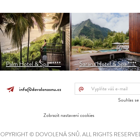
Hotel je zasazený mezi
Butikový hotel zasazený v
útesy s výhledem na modré
srdci autentického a
vody Indického oceánu.
zachovalého prostředí v
Ostrov je ideálním místem
Salazie. Je skvělým
pro výlety nejen na sopku.
výchozím bodem pro výlety
v Salazie.
Palm Hotel & Spa *****
Sarana Hotel & Spa ****
@
info@dovolenasnu.cz
Souhlas se 
Zobrazit nastavení cookies
OPYRIGHT © DOVOLENÁ SNŮ. ALL RIGHTS RESERVE