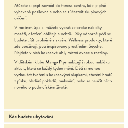
Můžete si přijít zacvičit do fitness centra, kde je plně
vybavená posilovna a nebo se zúčastnit skupinových
cvičení.
V místním Spa si můžete vybrat ze široké nabídky
masáží, ošetření obličeje a nehtů. Díky odborné péči se
budete cítit uvolněně a skvěle. Wellness produkty, které
zde používají, jsou inspirovány prostředím Seychel.
Najdete v nich kokosové uhlí, místní ovoce a rostliny.
V dětském klubu
Mango Pips
nabízejí širokou nabídku
aktivit, která se každý týden mění. Děti si mohou
vyzkoušet tvoření s kokosovými slupkami, stavění hradů
z písku, hledání pokladů, malování, nebo se naučit něco
nového o podmořském životě.
Kde budete ubytováni