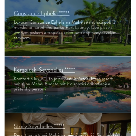
Constance Ephelia *****
Luxusní Constance Ephelia na Mahé se nachází poblíž
mořského národního parku Port Launay. Dvě pláže s
jemným pískem a tropická zeleň jsou doplněny skvělým
servisem.
Kempinski Seychelles *****
Komfort a luxus – to je přívlastek služeb, které resort
nabízí na Mahé. Budete mít k dispozici odhodlaný a
přátelský personál.
Story Seychelles *****
Resort na ostrově Mahé na nejrušnější pláži Seychelských