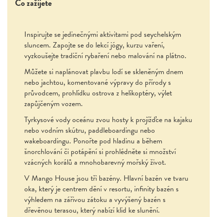
Co zažijete
Inspirujte se jedinečnými aktivitami pod seychelským
sluncem. Zapojte se do lekcí jógy, kurzu vaření,
vyzkoušejte tradiční rybaření nebo malování na plátno.
Můžete si naplánovat plavbu lodí se skleněným dnem
nebo jachtou, komentované výpravy do přírody s
průvodcem, prohlídku ostrova z helikoptéry, výlet
zapůjčeným vozem.
Tyrkysové vody oceánu zvou hosty k projížďce na kajaku
nebo vodním skútru, paddleboardingu nebo
wakeboardingu. Ponořte pod hladinu a během
šnorchlování či potápění si prohlédněte si množství
vzácných korálů a mnohobarevný mořský život.
V Mango House jsou tři bazény. Hlavní bazén ve tvaru
oka, který je centrem dění v resortu, infinity bazén s
výhledem na zářivou zátoku a vyvýšený bazén s
dřevěnou terasou, který nabízí klid ke slunění.