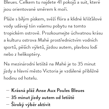
Bleues. Celkem tu najdete 41 pokojů a suit, které
jsou orientované směrem k moři.
Pláže s bílým pískem, svěží flóra a klidné křišťálové
vody udávají tón vašemu pobytu na tomto
tropickém ostrově. Prozkoumejte úchvatnou krásu
a kulturu ostrova Mahé prostřednictvím vodních
sportů, pěších výletů, jízdou autem, plavbou lodí
nebo z helikoptéry.
Na mezinárodní letiště na Mahé je to 35 minut
jízdy a hlavní město Victoria je vzdálené přibližně
hodinu od hotelu.
Krásná pláž Anse Aux Poules Bleues
35 minut jízdy autem od letiště
Široký výběr aktivit