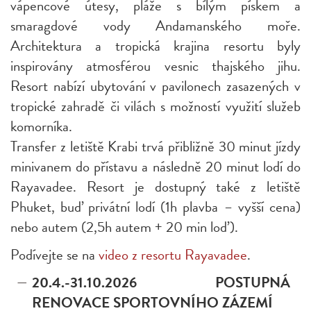
vápencové útesy, pláže s bílým pískem a
smaragdové vody Andamanského moře.
Architektura a tropická krajina resortu byly
inspirovány atmosférou vesnic thajského jihu.
Resort nabízí ubytování v pavilonech zasazených v
tropické zahradě či vilách s možností využití služeb
komorníka.
Transfer z letiště Krabi trvá přibližně 30 minut jízdy
minivanem do přístavu a následně 20 minut lodí do
Rayavadee. Resort je dostupný také z letiště
Phuket, buď privátní lodí (1h plavba – vyšší cena)
nebo autem (2,5h autem + 20 min loď).
Podívejte se na
video z resortu Rayavadee
.
20.4.-31.10.2026 POSTUPNÁ
RENOVACE SPORTOVNÍHO ZÁZEMÍ