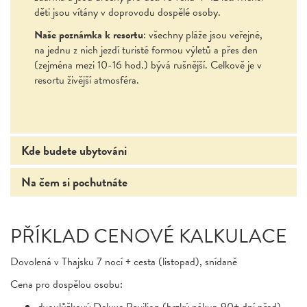
děti jsou vítány v doprovodu dospělé osoby.
Naše poznámka k resortu
: všechny pláže jsou veřejné,
na jednu z nich jezdí turisté formou výletů a přes den
(zejména mezi 10-16 hod.) bývá rušnější. Celkově je v
resortu živější atmosféra.
Kde budete ubytováni
Na čem si pochutnáte
PŘÍKLAD CENOVÉ KALKULACE
Dovolená v Thajsku 7 nocí + cesta (listopad), snídaně
Cena pro dospělou osobu:
dvoulůžkový Deluxe Pavilion (brzký nákup 90+ dní před)