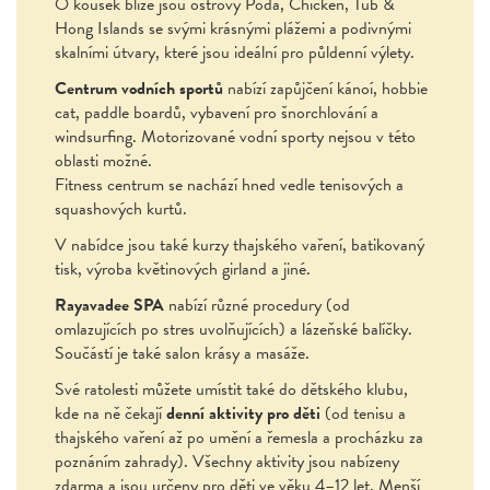
O kousek blíže jsou ostrovy Poda, Chicken, Tub &
Hong Islands se svými krásnými plážemi a podivnými
skalními útvary, které jsou ideální pro půldenní výlety.
Centrum vodních sportů
nabízí zapůjčení kánoí, hobbie
cat, paddle boardů, vybavení pro šnorchlování a
windsurfing. Motorizované vodní sporty nejsou v této
oblasti možné.
Fitness centrum se nachází hned vedle tenisových a
squashových kurtů.
V nabídce jsou také kurzy thajského vaření, batikovaný
tisk, výroba květinových girland a jiné.
Rayavadee SPA
nabízí různé procedury (od
omlazujících po stres uvolňujících) a lázeňské balíčky.
Součástí je také salon krásy a masáže.
Své ratolesti můžete umístit také do dětského klubu,
kde na ně čekají
denní aktivity pro děti
(od tenisu a
thajského vaření až po umění a řemesla a procházku za
poznáním zahrady). Všechny aktivity jsou nabízeny
zdarma a jsou určeny pro děti ve věku 4–12 let. Menší