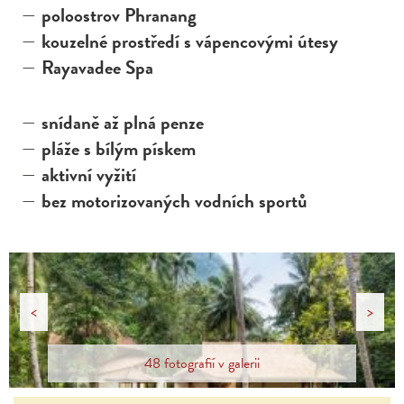
poloostrov Phranang
kouzelné prostředí s vápencovými útesy
Rayavadee Spa
snídaně až plná penze
pláže s bílým pískem
aktivní vyžití
bez motorizovaných vodních sportů
<
>
48 fotografií v galerii