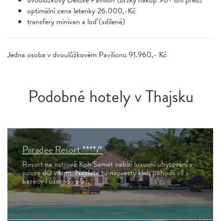
optimální cena letenky 26.000,-Kč
transfery minivan a loď (sdílené)
Jedna osoba v dvoulůžkovém Pavilionu 91.960,- Kč
Podobné hotely v Thajsku
Paradee Resort ****/*
Resort na ostrově Koh Samet nabízí luxusní ubytování s
pouze 40 vilami. Najdete tu naprostý klid, pohodlí vil s
bazény i úžasnou pláž.