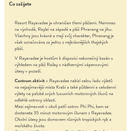
Co zažijete
Resort Rayavadee je ohraničen třemi plážemi. Nammao
na východě, Raylai na západě a pláž Phranang na jihu.
Všechny jsou krásné a mají svůj charakter, Phranang je
však označována za jednu z nejkrásnějších thajských
pláží.
V Rayavadee je hostům k dispozici nekonečný bazén s
výhledem na pláž Railay s nádhernými vápencovými
útesy v pozadí.
Centrum aktivit
v Rayavadee nabízí celou řadu výletů
na nejzajímavější místa Krabi a také půldenní a celodenní
výlety na palubě svých luxusních motorových člunů na
odlehlé ostrovy oblasti.
Mezi zajímavosti v okolí patří ostrov Phi Phi, kam se
dostanete 35 minut motorovým člunem z Rayavadee.
Okolní útesy jsou domovem různých tropických ryb a
mořského života.