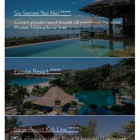
Six Senses Yao Noi *****
Luxusní přírodní resort kousek od mezinárodního letiště
Phuket. Užijte si luxus jinak.
Pimalai Resort *****
Resort na ostrově Koh Lanta, kde tropický deštný prales
navazuje na 900m dlouhou pláž.
Irene Resort Koh Lipe *****
Klid, příroda a potápění. Pouze 16 luxusních vil na ostrově