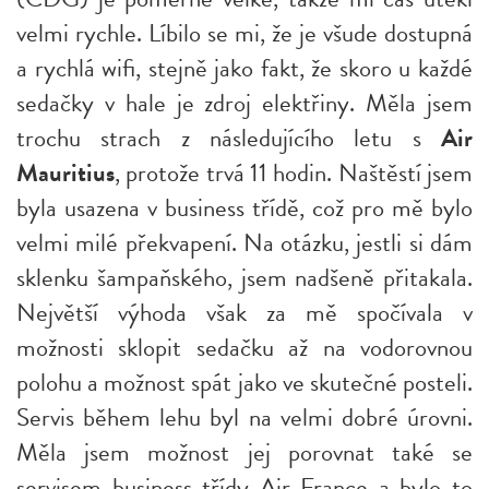
velmi rychle. Líbilo se mi, že je všude dostupná
a rychlá wifi, stejně jako fakt, že skoro u každé
sedačky v hale je zdroj elektřiny. Měla jsem
trochu strach z následujícího letu s
Air
Mauritius
, protože trvá 11 hodin. Naštěstí jsem
byla usazena v business třídě, což pro mě bylo
velmi milé překvapení. Na otázku, jestli si dám
sklenku šampaňského, jsem nadšeně přitakala.
Největší výhoda však za mě spočívala v
možnosti sklopit sedačku až na vodorovnou
polohu a možnost spát jako ve skutečné posteli.
Servis během lehu byl na velmi dobré úrovni.
Měla jsem možnost jej porovnat také se
servisem business třídy Air France a bylo to