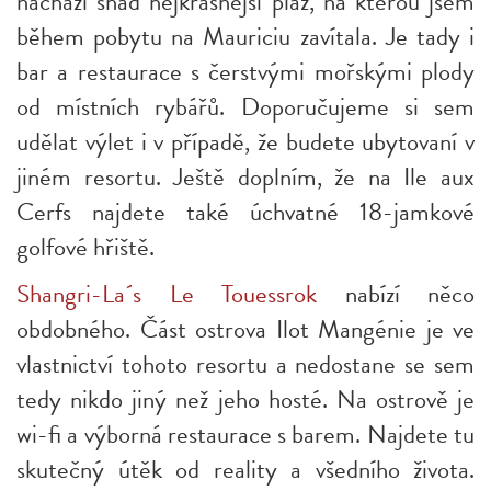
nachází snad nejkrásnější pláž, na kterou jsem
během pobytu na Mauriciu zavítala. Je tady i
bar a restaurace s čerstvými mořskými plody
od místních rybářů. Doporučujeme si sem
udělat výlet i v případě, že budete ubytovaní v
jiném resortu. Ještě doplním, že na Ile aux
Cerfs najdete také úchvatné 18-jamkové
golfové hřiště.
Shangri-La´s Le Touessrok
nabízí něco
obdobného. Část ostrova Ilot Mangénie je ve
vlastnictví tohoto resortu a nedostane se sem
tedy nikdo jiný než jeho hosté. Na ostrově je
wi-fi a výborná restaurace s barem. Najdete tu
skutečný útěk od reality a všedního života.