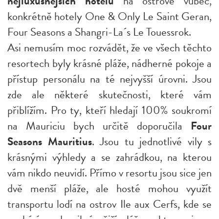
nejluxusnějších hotelů
na ostrově vůbec,
konkrétně hotely One & Only Le Saint Geran,
Four Seasons a Shangri-La´s Le Touessrok.
Asi nemusím moc rozvádět, že ve všech těchto
resortech byly krásné pláže, nádherné pokoje a
přístup personálu na té nejvyšší úrovni. Jsou
zde ale některé skutečnosti, které vám
přiblížím. Pro ty, kteří hledají 100% soukromí
na Mauriciu bych určitě doporučila
Four
Seasons Mauritius
. Jsou tu jednotlivé vily s
krásnými výhledy a se zahrádkou, na kterou
vám nikdo neuvidí. Přímo v resortu jsou sice jen
dvě menší pláže, ale hosté mohou využít
transportu lodí na ostrov Ile aux Cerfs, kde se