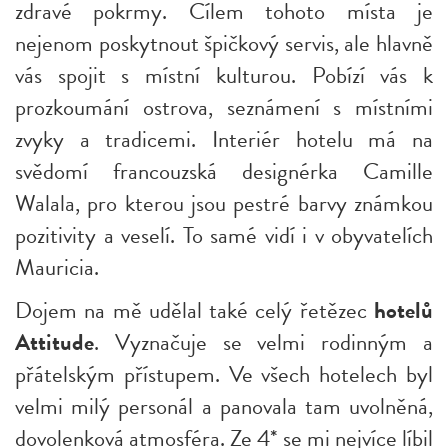
zdravé pokrmy. Cílem tohoto místa je
nejenom poskytnout špičkový servis, ale hlavně
vás spojit s místní kulturou. Pobízí vás k
prozkoumání ostrova, seznámení s místními
zvyky a tradicemi. Interiér hotelu má na
svědomí francouzská designérka Camille
Walala, pro kterou jsou pestré barvy známkou
pozitivity a veselí. To samé vidí i v obyvatelích
Mauricia.
Dojem na mě udělal také celý řetězec
hotelů
Attitude
. Vyznačuje se velmi rodinným a
přátelským přístupem. Ve všech hotelech byl
velmi milý personál
a panovala tam uvolněná,
dovolenková atmosféra. Ze 4*
se
mi nejvíce líbil