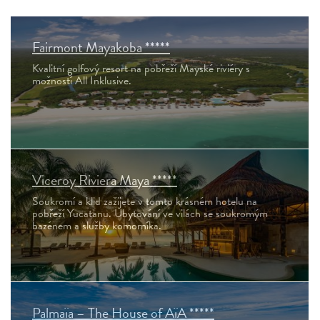
Fairmont Mayakoba *****
Kvalitní golfový resort na pobřeží Mayské riviéry s
možností All Inklusive.
Viceroy Riviera Maya *****
Soukromí a klid zažijete v tomto krásném hotelu na
pobřeží Yucatanu. Ubytování ve vilách se soukromým
bazénem a služby komorníka.
Palmaïa – The House of AïA *****