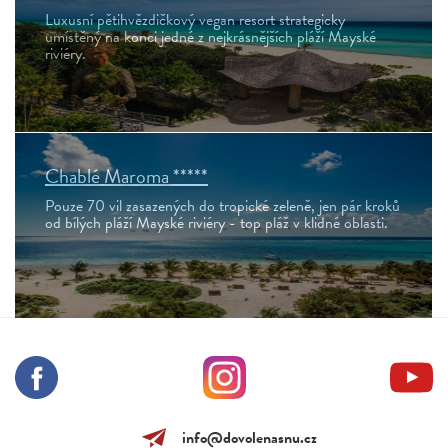
Luxusní pětihvězdičkový vegan resort strategicky
umístěný na konci jedné z nejkrásnějších pláží Mayské
riviéry.
Chablé Maroma *****
Pouze 70 vil zasazených do tropické zeleně, jen pár kroků
od bílých pláží Mayské riviéry - top pláž v klidné oblasti.
info@dovolenasnu.cz