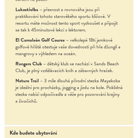
Lukostřelba
– přesnost a rovnováha jsou při
praktikování tohoto starověkého sportu klíčové. V
resortu máte možnost tento sport vyzkoušet a připojit
se tak k 45minutové lekci s lektorem.
El Camaleón Golf Course
– velkolepé 18ti jamkové
golfové hřiště otestuje vaše dovednosti při hře džunglí a
mangrovy s výhledem na oceán.
Rangers Club
– dětský klub se nachází v Sands Beach
Club, je plný vzdělávacích knih a zábavných hraček.
Nature Trail
– 3 míle dlouhá přírodní stezka Mayakoba
je ideální pro procházky, jogging a jízdu na kole. Poklidná
stezka nabízí odpočívadla a věže pro pozorování krajiny
a živočichů.
Kde budete ubytováni