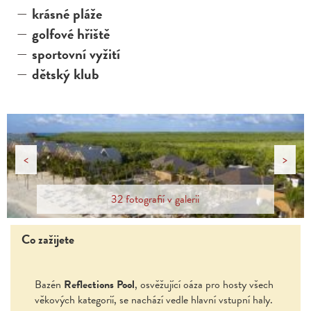
krásné pláže
golfové hřiště
sportovní vyžití
dětský klub
<
>
32 fotografií v galerii
Co zažijete
Bazén
Reflections Pool
, osvěžující oáza pro hosty všech
věkových kategorií, se nachází vedle hlavní vstupní haly.