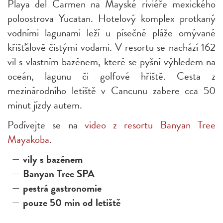
Playa del Carmen na Mayské riviéře mexického
poloostrova Yucatan. Hotelový komplex protkaný
vodními lagunami leží u písečné pláže omývané
křišťálově čistými vodami. V resortu se nachází 162
vil s vlastním bazénem, které se pyšní výhledem na
oceán, lagunu či golfové hřiště. Cesta z
mezinárodního letiště v Cancunu zabere cca 50
minut jízdy autem.
Podívejte se na
video z resortu Banyan Tree
Mayakoba
.
vily s bazénem
Banyan Tree SPA
pestrá gastronomie
pouze 50 min od letiště