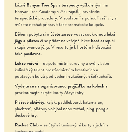
Lázně
Banyan Tree Spa
s terapeuty vyškolenými na
Banyan Tree Academy v Asii zajišťují prvotřídní
terapeutické procedury. V soukromí a pohodlí vaší vily si
můžete nechat připravit také aromatické koupele.
Během pobytu si můžete zarezervovat soukromou lekci
jógy a pilates
či se přidat na veřejné lekce
boot camp
či
skupinovanou jógu. V resortu je k hostům k dispozici
také
posilovna
.
Lekce vaření
– objevte místní suroviny a svůj vlastní
kulinářský talent prostřednictvím kreativních a
poutavých kurzů pod vedením zkušených šéfkuchařů.
Vydejte se na
organizovanou projížďku na kolech
a
prozkoumejte skryté kouty Mayakoby.
Plážové aktivity:
kajak, paddleboard, katamarán,
plachtění, plážový volejbal nebo fotbal, ping-pong a
deskové hry.
Racket Club
– se čtyřmi tenisovými kurty a jedním
kurtem na padel.