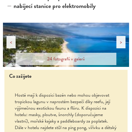
nabíjecí stanice pro elektromobily
<
>
24 fotografií v galerii
Co zažijete
Hosté mají k dispozici bazén nebo mohou objevovat
tropickou lagunu v naprostém bezpečí díky reefu, její
výjimečnou exotickou faunu a flóru. K dispozici na
hotelu: masky, ploutve, šnorchly (doporučujeme
vlastní), mořské kajaky a paddleboardy za poplatek.
Dále v hotelu najdete stůl na ping pong, vířivku a dětský