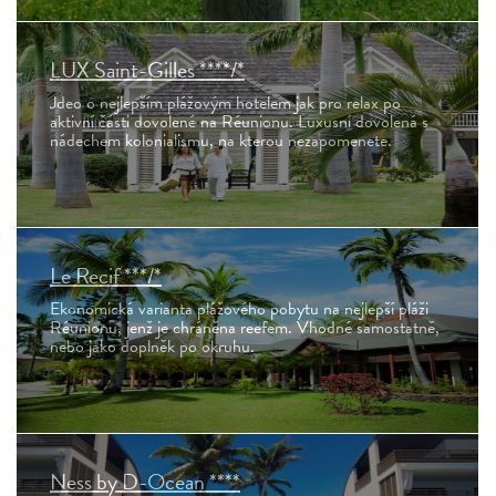
LUX Saint-Gilles ****/*
Jdeo o nejlepším plážovým hotelem jak pro relax po
aktivní části dovolené na Réunionu. Luxusní dovolená s
nádechem kolonialismu, na kterou nezapomenete.
Le Recif ***/*
Ekonomická varianta plážového pobytu na nejlepší pláži
Réunionu, jenž je chráněna reefem. Vhodné samostatně,
nebo jako doplněk po okruhu.
Ness by D-Ocean ****