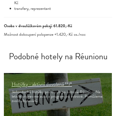
Kč
transfery, reprezentant
Osoba v dvoulůžkovém pokoji 61.820,-Kč
Možnost dokoupení polopenze +1.420,-Kč os./noc
Podobné hotely na Réunionu
Hotýlky - aktivní dovolená **/*
Jednoduché hotýlky pro okruh po ostrově Réunion. Na
letiště připravíme auto a program po ostrově. Pomůžeme
zvolit ubytování.