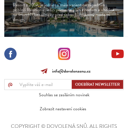
Resort z 2019, je jedním z mála variant na západním
pobřeží Réunionu, ležící přímo na pláži s reefem a vhodná
na šnorchl (bez silničky před sebou). Příjemný moderní
design.
info@dovolenasnu.cz
@
Souhlas se zasíláním novinek
Zobrazit nastavení cookies
COPYRIGHT © DOVOLENÁ SNŮ. ALL RIGHTS