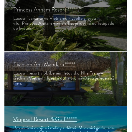
Princess Annam Resort *****/*
Luxusní varianta ve Vietnamu - zvolte si svou
vilu. Princess Annam v Phan Tiet je ideální od listopadu
do května.
Evanson Ana Mandara *****
Luxusní resort v oblíbeném letovisku Nha Trang -
sředním Vietnam. Ideální doba pro návštěvu je leden až
říjen.
Vinpearl Resort & Golf *****
Pro aktivní dvojice i rodiny s dětmi. Milovníci golfu, zde