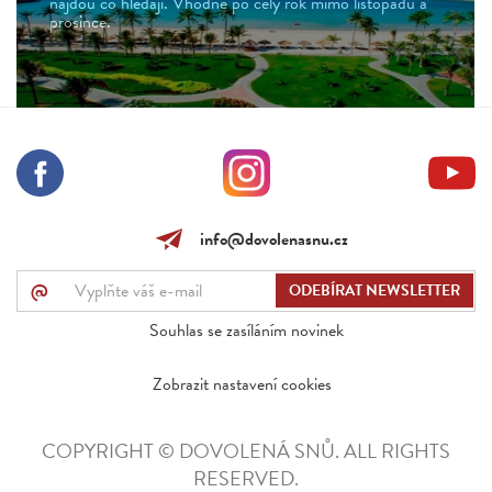
najdou co hledají. Vhodné po celý rok mimo listopadu a
prosince.
info@dovolenasnu.cz
@
Souhlas se zasíláním novinek
Zobrazit nastavení cookies
COPYRIGHT © DOVOLENÁ SNŮ. ALL RIGHTS
RESERVED.