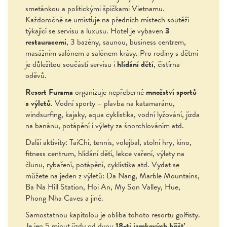
smetánkou a politickými špičkami Vietnamu.
Každoročně se umísťuje na předních místech soutěží
týkající se servisu a luxusu. Hotel je vybaven
3
restauracemi
, 3 bazény, saunou, business centrem,
masážním salónem a salónem krásy. Pro rodiny s dětmi
je důležitou součástí servisu i
hlídání dětí
, čistírna
oděvů.
Resort Furama
organizuje nepřeberné
množství sportů
a výletů
. Vodní sporty – plavba na katamaránu,
windsurfing, kajaky, aqua cyklistika, vodní lyžování, jízda
na banánu, potápění i výlety za šnorchlováním atd.
Další aktivity: TaiChi, tennis, volejbal, stolní hry, kino,
fitness centrum, hlídání dětí, lekce vaření, výlety na
člunu, rybaření, potápění, cyklistika atd. Vydat se
můžete na jeden z výletů: Da Nang, Marble Mountains,
Ba Na Hill Station, Hoi An, My Son Valley, Hue,
Phong Nha Caves a jiné.
Samostatnou kapitolou je obliba tohoto resortu golfisty.
Je jen 5 minut jízdy od dvou
18-ti jamkových hřišť