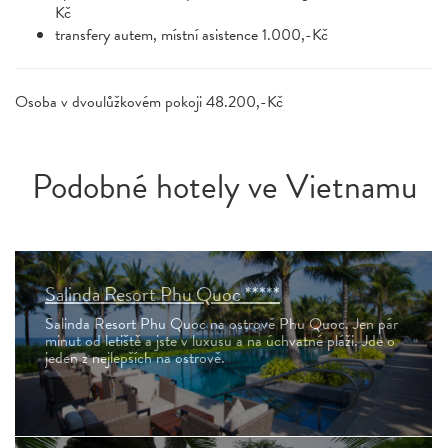
Kč
transfery autem, místní asistence 1.000,-Kč
Osoba v dvoulůžkovém pokoji 48.200,-Kč
Podobné hotely ve Vietnamu
Salinda Resort Phu Quoc *****
Salinda Resort Phu Quoc na ostrově Phu Quoc. Jen pár
minut od letiště a jste v luxusu a na úchvatné pláži. Jde o
jeden z nejlepších na ostrově.