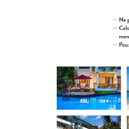
Na 
Cel
men
Pouz