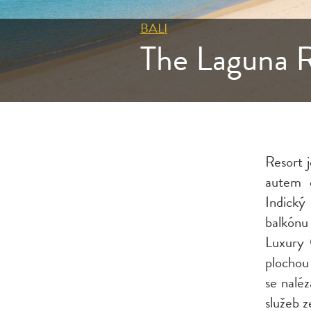
BALI
The Laguna R
Resort j
autem 
Indický
balkónu
Luxury 
plocho
se nalé
služeb z