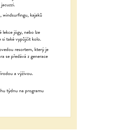
jacuzzi.
, windsurfingu, kajaků
 lekce jógy, nebo lze
 si také vypůjčit kolo.
ovedou resortem, který je
tura se předává z generace
řírodou a výživou.
ůběhu týdnu na programu