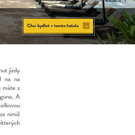
Chci bydlet v tomto hotelu
→
nut jízdy
d na na
ů máte z
guna, A
celkovou
za nimiž
ěkterých