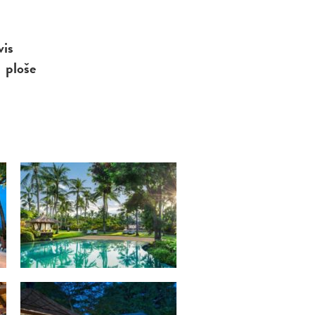
vis
 ploše