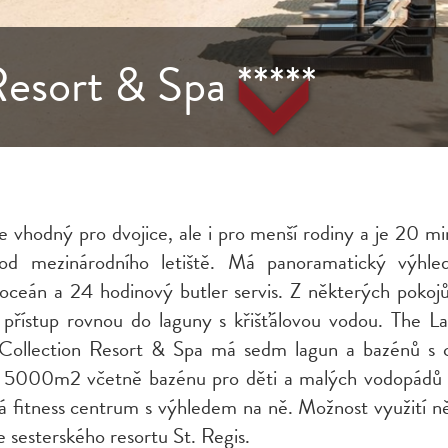
esort & Spa *****
e vhodný pro dvojice, ale i pro menší rodiny a je 20 mi
od mezinárodního letiště. Má panoramatický výhle
 oceán a 24 hodinový butler servis. Z některých pokoj
 přístup rovnou do laguny s křišťálovou vodou.
The La
Collection Resort & Spa
m
á sedm lagun a bazénů s 
u 5000m2 včetně
b
azénu pro děti
a malých vodopádů 
zá fitness centrum s výhledem na ně.
Možnost využití n
e sesterského resortu St. Regis.