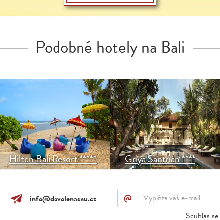
Podobné hotely na Bali
Hilton Bali Resort leží na
Griya Santrian leží u jedné z
útesu s panoramatickým
nejhezčích částí pláže Sanur
výhledem na oceán a na
a je kousek od mnoha
soukromou pláž Sawangan
restaurací obchůdků. Každý
(Nikko), jednu z nejhezčích
host je brán jako součást
na Bali.
rodiny.
Hilton Bali Resort *****
Griya Santrian ****
@
info@dovolenasnu.cz
Souhlas se 