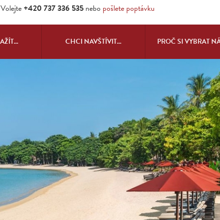
Volejte
+420 737 336 535
nebo
pošlete poptávku
ŽÍT...
CHCI NAVŠTÍVIT...
PROČ SI VYBRAT N