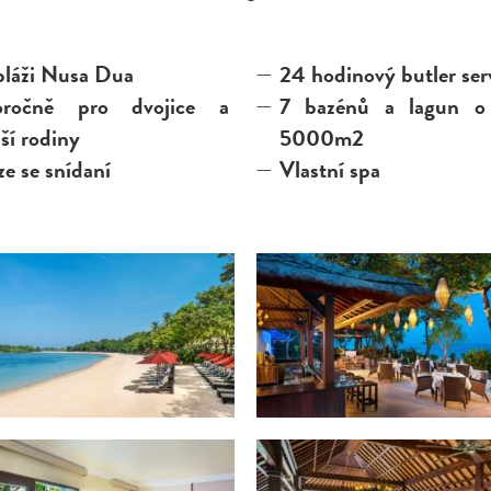
pláži Nusa Dua
24 hodinový butler ser
oročně pro dvojice a
7 bazénů a lagun o
ší rodiny
5000m2
e se snídaní
Vlastní spa