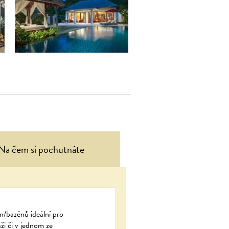
Na čem si pochutnáte
un/bazénů ideální pro
ži či v jednom ze