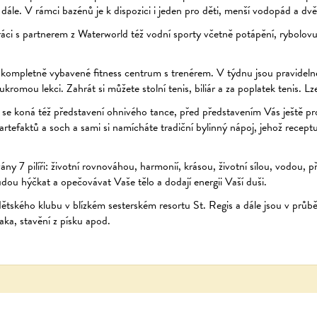
dále. V rámci bazénů je k dispozici i jeden pro děti, menší vodopád a dvě 
ráci s partnerem z Waterworld též vodní sporty včetně potápění, rybolovu
 kompletně vybavené fitness centrum s trenérem. V týdnu jsou pravidelné
omou lekci. Zahrát si můžete stolní tenis, biliár a za poplatek tenis. Lze
se koná též představení ohnivého tance, před představením Vás ještě pr
 artefaktů a soch a sami si namícháte tradiční bylinný nápoj, jehož recep
ány 7 pilíři: životní rovnováhou, harmonií, krásou, životní sílou, vodou, p
dou hýčkat a opečovávat Vaše tělo a dodají energii Vaší duši.
b dětského klubu v blízkém sesterském resortu St. Regis a dále jsou v pr
raka, stavění z písku apod.