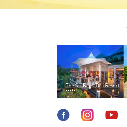
The St. Regis Bali leží na
nejlepší části pláže Nusa
Dua a kombinuje nádherná
panoramata moře a zahrad.
Nechte se hýčkat
proslulým butler servisem.
The St. Regis Bali Resort
*****