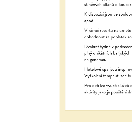
stíněných altánů o kousek 
K dispozici jsou ve spolup
apod.
V rámci resortu naleznete
dohodnout za poplatek soukr
Dvakrát týdně v podvečer 
plný unikátních balijských
na generaci.
Hotelové spa jsou inspirov
Vyškolení terapeuti zde bu
Pro děti lze využít služe
aktivity jako je pouštění d