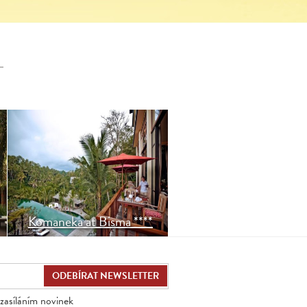
Idylický resort v tropické
zahradě vhodný pro aktivní
rodiny a dvojice v klidné
části Ubudu. Úchvatný
výhled do zalesněného údolí
řeky a rýžová políčka.
Komaneka at Bisma ****
zasíláním novinek