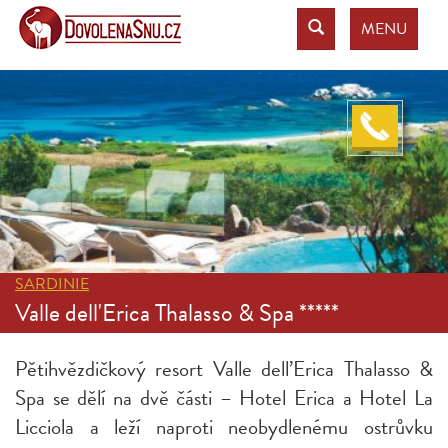
MENU
SARDINIE
Valle dell'Erica Thalasso & Spa *****
Pětihvězdičkový resort Valle dell’Erica Thalasso &
Spa se dělí na dvě části – Hotel Erica a Hotel La
Licciola a leží naproti neobydlenému ostrůvku