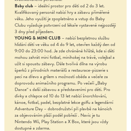
Baby club
– ideální prostor pro děti od 2 do 3 let.
Kvalifikovaný personál nabízí hry a zábavu přiměřené
věku. Jeho využití je zpoplatněno a vstup do Baby
Clubu vyžaduje potvrzení od lékaře vystavené nejpozději
3 dny před příjezdem.
YOUNG & MINI CLUB
– nabízí bezplatnou službu
hlídání dětí ve věku od 4 do 9 let, otevřen každý den od
9:00 do 23:00 hod. Je zde chráněné hřiště, kde si děti
mohou zahrát mini fotbal, minihokej na trávě, volejbal a
užít si spoustu zábavy. Dále tvořivá dílna na výrobu
šperků z přírodních materiálů a restaurace-pizzerie s
pecí na dřevo a grilem s možností oběda a večeře za
doprovodu animačního programu. Po večeři „Baby
Dance“ s další zábavou a představeními pro děti. Pro
dívky a chlapce od 10 do 13 let nabízí šnorchlování,
kánoe, fotbal, padel, bezplatné lekce golfu a legendární
Adventure Day – dobrodružství při plavbě na kánoích
za objevováním pláží podél pobřeží . Navíc je tu
Nintendo Wii, Play Station a X Box, které jsou vždy
dostupné a zdarma.