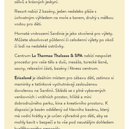
zálivů a krásných jeskyní.
Resort nabízí 2 bazény, jeden nedaleko pláže s
úchvatným výhledem na moře a barem, druhý s mělkou
vodou pro děti.
Hornaté vnitrozemí Sardinie je jako stvořené pro výlety.
Můžete absolvovat půldenní či celodenní výlety po okolí
či lodí na nedaleké ostrůvky.
Centrum
Le Thermae Thalasso & SPA
nabízí nespočet
procedur pro vaše tělo a duši, masáže, turecké lázně,
sauny, relaxační části, bazény i fitness centrum.
Ericaland
je ideálním místem pro zábavu dětí, zatímco si
maminky a tatínkové vychutnávají zaslouženou
dovolenou na Sardinii. Skládá se z plně vybavených
venkovních i vnitřních prostor, hřiště a mini
dobrodružného parku, kina a kreativního prostoru. K
dispozici je bazén oddělený od hlavního bazénu, který
má vodní hrátky a je určen výhradně pro děti, aby se
mohly bavit v bezpečí a to vše pod neustálým dohledem
kvalifikovaného personálu.