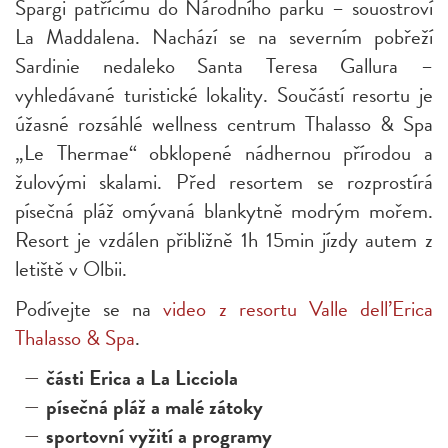
Spargi patřícímu do Národního parku – souostroví
La Maddalena. Nachází se na severním pobřeží
Sardinie nedaleko Santa Teresa Gallura –
vyhledávané turistické lokality. Součástí resortu je
úžasné rozsáhlé wellness centrum Thalasso & Spa
„Le Thermae“ obklopené nádhernou přírodou a
žulovými skalami. Před resortem se rozprostírá
písečná pláž omývaná blankytně modrým mořem.
Resort je vzdálen přibližně 1h 15min jízdy autem z
letiště v Olbii.
Podívejte se na
video z resortu Valle dell’Erica
Thalasso & Spa
.
části Erica a La Licciola
písečná pláž a malé zátoky
sportovní vyžití a programy