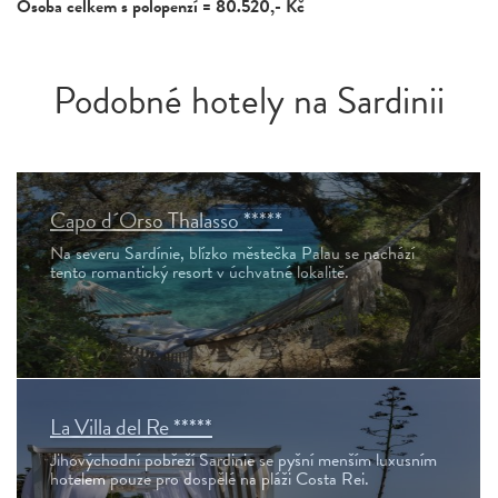
Osoba celkem s polopenzí = 80.520,- Kč
Podobné hotely na Sardinii
Capo d´Orso Thalasso *****
Na severu Sardínie, blízko městečka Palau se nachází
tento romantický resort v úchvatné lokalitě.
La Villa del Re *****
Jihovýchodní pobřeží Sardinie se pyšní menším luxusním
hotelem pouze pro dospělé na pláži Costa Rei.