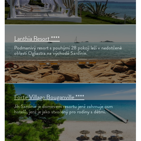
Lanthia Resort ****
Podmanivý resort s pouhými 28 pokoji leží v nedotčené
oblasti Ogliastra na východě Sardínie.
Forte Village Bouganville ****
Jih Sardinie je domovem resortu jenž zahrnuje osm
hotelů, jenž je jako stvořený pro rodiny s dětmi.