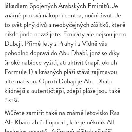
lákadlem Spojených Arabských Emirátů. Je
známé pro svá nákupní centra, noční život. Je
to svět plný divů a neobyčejných zážitků, které
nikde jinde nezažijete. Emiráty ale nejsou jen o
Dubaji. Přímé lety z Prahy i z Vídně vás
pohodlně dopraví do Abu Dhabí, jenž se díky
široké nabídce vyžití, atraktivit (např. okruh
Formule 1) a krásných pláží stává zajímavou
alternativou. Oproti Dubaji je Abu Dhabi
klidnější a autentičtější, zdejší pláže jsou také
čistší.
Můžete zamířit také na známé letovisko Ras
Al- Khaimah či Fujairah, kde je několik All
Inclusive resortů. Zajímavý zážitek přináší