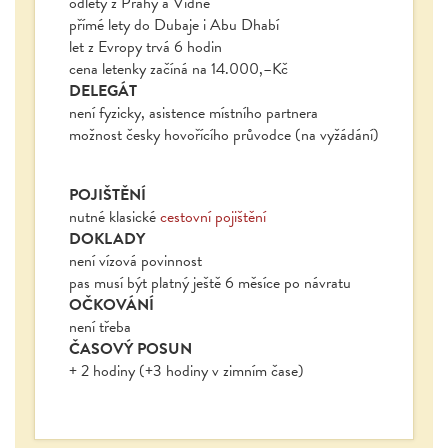
odlety z Prahy a Vídně
přímé lety do Dubaje i Abu Dhabí
let z Evropy trvá 6 hodin
cena letenky začíná na 14.000,–Kč
DELEGÁT
není fyzicky, asistence místního partnera
možnost česky hovořícího průvodce (na vyžádání)
POJIŠTĚNÍ
nutné klasické
cestovní pojištění
DOKLADY
není vízová povinnost
pas musí být platný ještě 6 měsíce po návratu
OČKOVÁNÍ
není třeba
ČASOVÝ POSUN
+ 2 hodiny (+3 hodiny v zimním čase)